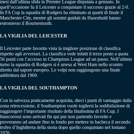
mesi dall’ultima sfida in Premier League disputata a gennaio. In
quell’occasione fu il Leicester a conquistare il successo grazie al 2-0.
In FA Cup la squadra di Rodgers ha eliminato ai quarti di finale il
Manchester City, mentre gli uomini guidati da Hasenhuttl hanno
estromesso il Bournemouth.
LA VIGILIA DEL LEICESTER
Il Leicester parte favorito vista la migliore posizione di classifica
rispetto agli avversari. La classifica vede infatti il terzo posto a quota
56 punti con l’accesso in Champions League ad un passo. Nell’ultimo
turno la squadra di Rodgers si è arresa al West Ham nello scontro
diretto dal sapore europeo. Le volpi non raggiungono una finale
addirittura dal 1969.
LA VIGILIA DEL SOUTHAMPTON
Con la salvezza praticamente acquisita, dieci i punti di vantaggio dalla
zona retrocessione, il Southampton vuole togliersi la soddisfazione di
raggiungere l’importante risultato della finalissima di FA Cup. I
biancorossi sono arrivati fin qui pur non partendo favorite e
proveranno ad andare fino in fondo per mettere in bacheca il secondo
trofeo d’Inghilterra della storia dopo quello conquistato nel lontano
1976.