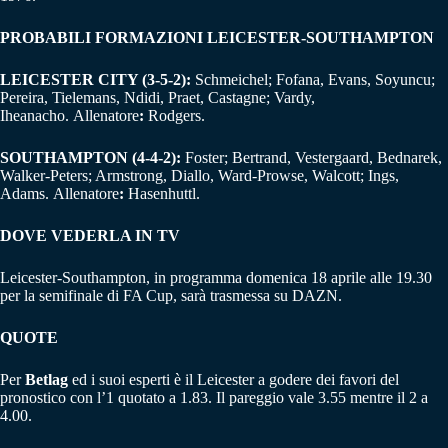
PROBABILI FORMAZIONI LEICESTER-SOUTHAMPTON
LEICESTER CITY (3-5-2):
Schmeichel; Fofana, Evans, Soyuncu;
Pereira, Tielemans, Ndidi, Praet, Castagne; Vardy,
Iheanacho. Allenatore
:
Rodgers.
SOUTHAMPTON (4-4-2):
Foster; Bertrand, Vestergaard, Bednarek,
Walker-Peters; Armstrong, Diallo, Ward-Prowse, Walcott; Ings,
Adams. Allenatore
:
Hasenhuttl.
DOVE VEDERLA IN TV
Leicester-Southampton, in programma domenica 18 aprile alle 19.30
per la semifinale di FA Cup, sarà trasmessa su DAZN.
QUOTE
Per
Betlag
ed i suoi esperti è il Leicester a godere dei favori del
pronostico con l’1 quotato a 1.83. Il pareggio vale 3.55 mentre il 2 a
4.00.