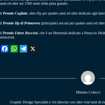
anni ed oltre sui 1500 metri della pista grande;
il
Premio Cogliate
, altro Hp per quattro anni ed oltre dedicato agli int
il
Premio Hp di Primavera
(principale) ancora per quattro anni ed oltre 
il
Premio Ettore Bocconi
, che è un Memorial dedicato a Pinuccio Molten
amazzoni.
Fa
W
Te
X
ce
ha
le
bo
ts
gr
ok
A
a
pp
m
Mimmo Colucci
Graphic Design Specialist e Art director con oltre vent’anni di e