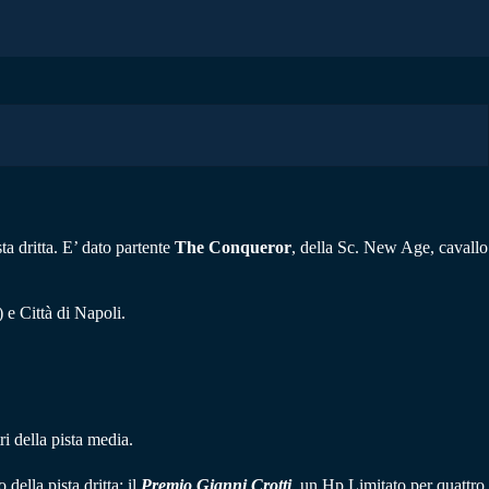
ta dritta. E’ dato partente
The Conqueror
, della Sc. New Age, cavallo
 e Città di Napoli.
ri della pista media.
della pista dritta; il
Premio Gianni Crotti
, un Hp Limitato per quattro