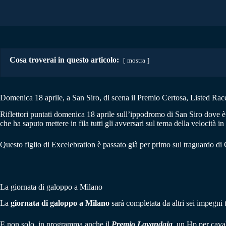
Cosa troverai in questo articolo:
mostra
Domenica 18 aprile, a San Siro, di scena il Premio Certosa, Listed Race 
Riflettori puntati domenica 18 aprile sull’ippodromo di San Siro dove 
che ha saputo mettere in fila tutti gli avversari sul tema della velocità in 
Questo figlio di Excelebration è passato già per primo sul traguardo di
La giornata di galoppo a Milano
La
giornata di galoppo a Milano
sarà completata da altri sei impegni t
E non solo, in programma anche il
Premio Lavandaia
, un Hp per caval