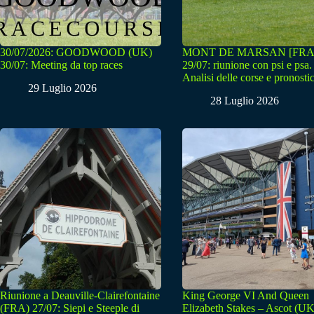
30/07/2026: GOODWOOD (UK)
MONT DE MARSAN [FRA
30/07: Meeting da top races
29/07: riunione con psi e psa.
Analisi delle corse e pronostic
29 Luglio 2026
28 Luglio 2026
Riunione a Deauville-Clairefontaine
King George VI And Queen
(FRA) 27/07: Siepi e Steeple di
Elizabeth Stakes – Ascot (UK