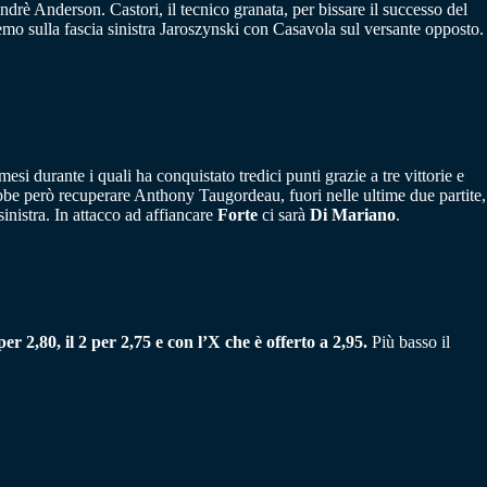
rè Anderson. Castori, il tecnico granata, per bissare il successo del
remo sulla fascia sinistra Jaroszynski con Casavola sul versante opposto.
si durante i quali ha conquistato tredici punti grazie a tre vittorie e
bbe però recuperare Anthony Taugordeau, fuori nelle ultime due partite,
inistra. In attacco ad affiancare
Forte
ci sarà
Di Mariano
.
per 2,80, il 2 per 2,75 e con l’X che è offerto a 2,95.
Più basso il