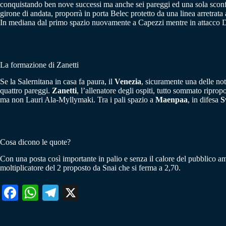
conquistando ben nove successi ma anche sei pareggi ed una sola sconfit
girone di andata, proporrà in porta Belec protetto da una linea arretrat
In mediana dal primo spazio nuovamente a Capezzi mentre in attacco Dj
La formazione di Zanetti
Se la Salernitana in casa fa paura, il
Venezia
, sicuramente una delle not
quattro pareggi.
Zanetti
, l’allenatore degli ospiti, tutto sommato ripropo
ma non Lauri Ala-Myllymaki. Tra i pali spazio a
Maenpaa
, in difesa
S
Cosa dicono le quote?
Con una posta così importante in palio e senza il calore del pubblico ami
moltiplicatore del 2 proposto da Snai che si ferma a 2,70.
Fa
W
Te
X
ce
ha
le
bo
ts
gr