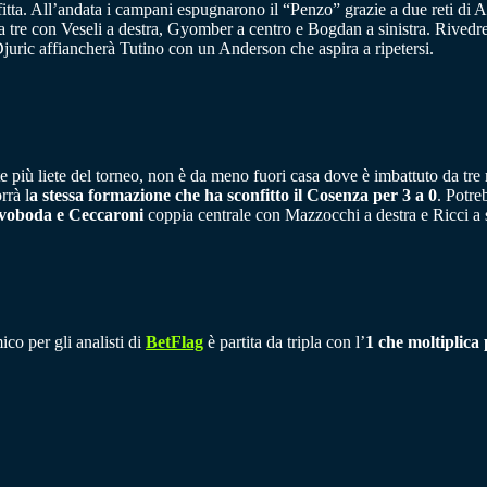
ta. All’andata i campani espugnarono il “Penzo” grazie a due reti di And
a a tre con Veseli a destra, Gyomber a centro e Bogdan a sinistra. Rived
uric affiancherà Tutino con un Anderson che aspira a ripetersi.
e più liete del torneo, non è da meno fuori casa dove è imbattuto da tre me
rrà l
a stessa formazione che ha sconfitto il Cosenza per 3 a 0
. Potre
voboda e Ceccaroni
coppia centrale con Mazzocchi a destra e Ricci a s
co per gli analisti di
BetFlag
è partita da tripla con l’
1 che moltiplica 