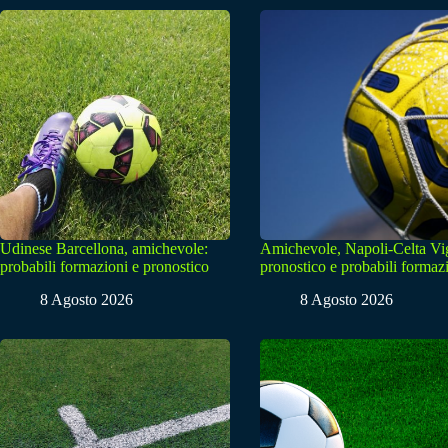
Udinese Barcellona, amichevole:
Amichevole, Napoli-Celta Vi
probabili formazioni e pronostico
pronostico e probabili formaz
8 Agosto 2026
8 Agosto 2026