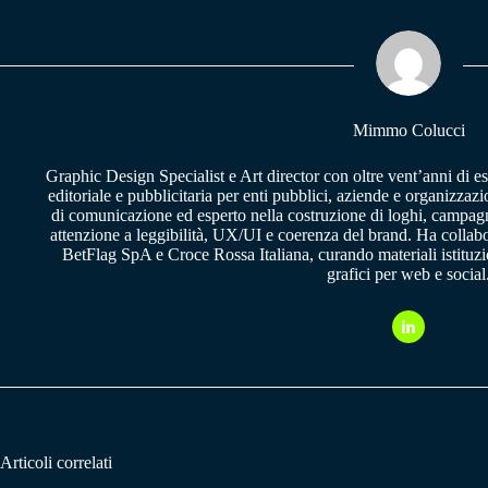
ok
A
a
pp
m
Mimmo Colucci
Graphic Design Specialist e Art director con oltre vent’anni di e
editoriale e pubblicitaria per enti pubblici, aziende e organizzazi
di comunicazione ed esperto nella costruzione di loghi, campagne
attenzione a leggibilità, UX/UI e coerenza del brand. Ha collab
BetFlag SpA e Croce Rossa Italiana, curando materiali istituzion
grafici per web e social
Articoli correlati