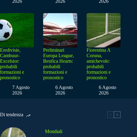
2026
2026
2026
Eredivisie,
Preliminari
Fiorentina A
Cambuur-
Europa League,
Coruna,
Excelsior:
Benfica Hearts:
amichevole:
probabili
probabili
probabili
formazioni e
formazioni e
formazioni e
pronostico
pronostico
pronostico
7 Agosto
6 Agosto
6 Agosto
2026
2026
2026
Di tendenza
Mondiali