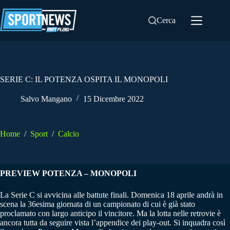
Salta
al
Cerca
contenuto
SERIE C: IL POTENZA OSPITA IL MONOPOLI
Salvo Mangano
15 Dicembre 2022
Home
/
Sport
/
Calcio
PREVIEW POTENZA – MONOPOLI
La Serie C si avvicina alle battute finali. Domenica 18 aprile andrà in
scena la 36esima giornata di un campionato di cui è già stato
proclamato con largo anticipo il vincitore. Ma la lotta nelle retrovie è
ancora tutta da seguire vista l’appendice dei play-out. Si inquadra così