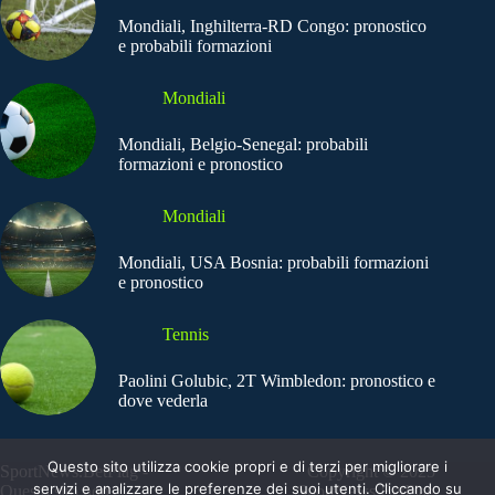
Mondiali, Inghilterra-RD Congo: pronostico
e probabili formazioni
Mondiali
Mondiali, Belgio-Senegal: probabili
formazioni e pronostico
Mondiali
Mondiali, USA Bosnia: probabili formazioni
e pronostico
Tennis
Paolini Golubic, 2T Wimbledon: pronostico e
dove vederla
Questo sito utilizza cookie propri e di terzi per migliorare i
SportNews.BetFlag -
Copyright © 2025
servizi e analizzare le preferenze dei suoi utenti. Cliccando su
Questo sito non
SportNews BetFlag