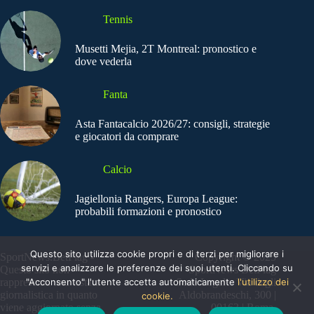
Tennis
Musetti Mejia, 2T Montreal: pronostico e
dove vederla
Fanta
Asta Fantacalcio 2026/27: consigli, strategie
e giocatori da comprare
Calcio
Jagiellonia Rangers, Europa League:
probabili formazioni e pronostico
Questo sito utilizza cookie propri e di terzi per migliorare i
SportNews.BetFlag -
Copyright © 2025
servizi e analizzare le preferenze dei suoi utenti. Cliccando su
Questo sito non
SportNews BetFlag
rappresenta una testata
"Acconsento" l'utente accetta automaticamente
Sede Legale: Via degli
l'utilizzo dei
giornalistica in quanto
Aldobrandeschi, 300 |
cookie.
viene aggiornato senza
00163 | Roma