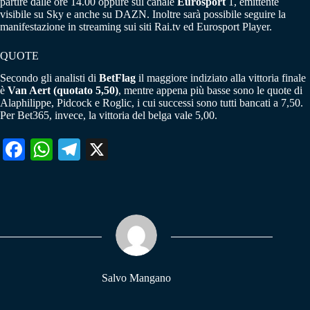
partire dalle ore 14.00 oppure sul canale
Eurosport
1, emittente
visibile su Sky e anche su DAZN. Inoltre sarà possibile seguire la
manifestazione in streaming sui siti Rai.tv ed Eurosport Player.
QUOTE
Secondo gli analisti di
BetFlag
il maggiore indiziato alla vittoria finale
è
Van Aert (quotato 5,50)
, mentre appena più basse sono le quote di
Alaphilippe, Pidcock e Roglic, i cui successi sono tutti bancati a 7,50.
Per Bet365, invece, la vittoria del belga vale 5,00.
Fa
W
Te
X
ce
ha
le
bo
ts
gr
ok
A
a
pp
m
Salvo Mangano