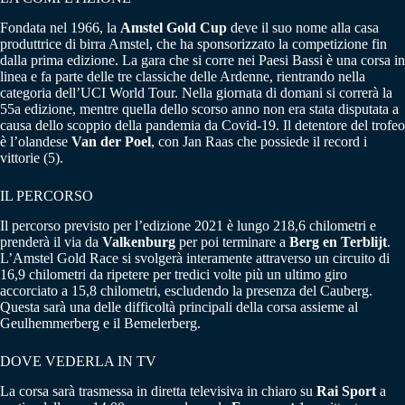
Fondata nel 1966, la
Amstel Gold Cup
deve il suo nome alla casa
produttrice di birra Amstel, che ha sponsorizzato la competizione fin
dalla prima edizione. La gara che si corre nei Paesi Bassi è una corsa in
linea e fa parte delle tre classiche delle Ardenne, rientrando nella
categoria dell’UCI World Tour. Nella giornata di domani si correrà la
55a edizione, mentre quella dello scorso anno non era stata disputata a
causa dello scoppio della pandemia da Covid-19. Il detentore del trofeo
è l’olandese
Van der Poel
, con Jan Raas che possiede il record i
vittorie (5).
IL PERCORSO
Il percorso previsto per l’edizione 2021 è lungo 218,6 chilometri e
prenderà il via da
Valkenburg
per poi terminare a
Berg en Terblijt
.
L’Amstel Gold Race si svolgerà interamente attraverso un circuito di
16,9 chilometri da ripetere per tredici volte più un ultimo giro
accorciato a 15,8 chilometri, escludendo la presenza del Cauberg.
Questa sarà una delle difficoltà principali della corsa assieme al
Geulhemmerberg e il Bemelerberg.
DOVE VEDERLA IN TV
La corsa sarà trasmessa in diretta televisiva in chiaro su
Rai Sport
a