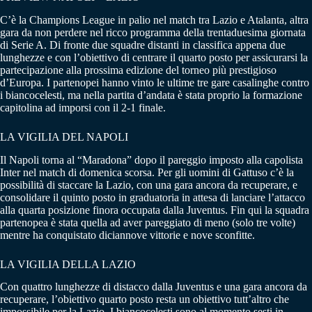
C’è la Champions League in palio nel match tra Lazio e Atalanta, altra
gara da non perdere nel ricco programma della trentaduesima giornata
di Serie A. Di fronte due squadre distanti in classifica appena due
lunghezze e con l’obiettivo di centrare il quarto posto per assicurarsi la
partecipazione alla prossima edizione del torneo più prestigioso
d’Europa. I partenopei hanno vinto le ultime tre gare casalinghe contro
i biancocelesti, ma nella partita d’andata è stata proprio la formazione
capitolina ad imporsi con il 2-1 finale.
LA VIGILIA DEL NAPOLI
Il Napoli torna al “Maradona” dopo il pareggio imposto alla capolista
Inter nel match di domenica scorsa. Per gli uomini di Gattuso c’è la
possibilità di staccare la Lazio, con una gara ancora da recuperare, e
consolidare il quinto posto in graduatoria in attesa di lanciare l’attacco
alla quarta posizione finora occupata dalla Juventus. Fin qui la squadra
partenopea è stata quella ad aver pareggiato di meno (solo tre volte)
mentre ha conquistato diciannove vittorie e nove sconfitte.
LA VIGILIA DELLA LAZIO
Con quattro lunghezze di distacco dalla Juventus e una gara ancora da
recuperare, l’obiettivo quarto posto resta un obiettivo tutt’altro che
impossibile per la Lazio. I biancocelesti sono al momento sesti in