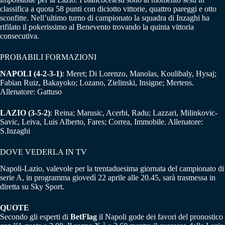
classifica a quota 58 punti con diciotto vittorie, quattro pareggi e otto
sconfitte. Nell’ultimo turno di campionato la squadra di Inzaghi ha
rifilato il pokerissimo al Benevento trovando la quinta vittoria
consecutiva.
PROBABILI FORMAZIONI
NAPOLI (4-2-3-1)
: Meret; Di Lorenzo, Manolas, Koulibaly, Hysaj;
Fabian Ruiz, Bakayoko; Lozano, Zielinski, Insigne; Mertens.
Allenatore: Gattuso
LAZIO (3-5-2)
: Reina; Marusic, Acerbi, Radu; Lazzari, Milinkovic-
Savic, Leiva, Luis Alberto, Fares; Correa, Immobile. Allenatore:
S.Inzaghi
DOVE VEDERLA IN TV
Napoli-Lazio, valevole per la trentaduesima giornata del campionato di
serie A, in programma giovedì 22 aprile alle 20.45, sarà trasmessa in
diretta su Sky Sport.
QUOTE
Secondo gli esperti di
BetFlag
il Napoli gode dei favori del pronostico