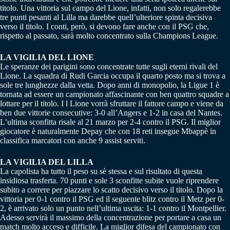
titolo. Una vittoria sul campo del Lione, infatti, non solo regalerebbe
tre punti pesanti al Lilla ma darebbe quell’ulteriore spinta decisiva
verso il titolo. I conti, però, si devono fare anche con il PSG che,
rispetto al passato, sarà molto concentrato sulla Champions League.
LA VIGILIA DEL LIONE
Le speranze dei parigini sono concentrate tutte sugli eterni rivali del
Lione. La squadra di Rudi Garcia occupa il quarto posto ma si trova a
sole tre lunghezze dalla vetta. Dopo anni di monopolio, la Ligue 1 è
tornata ad essere un campionato affascinante con ben quattro squadre a
lottare per il titolo. I l Lione vorrà sfruttare il fattore campo e viene da
ben due vittorie consecutive: 3-0 all’Angers e 1-2 in casa del Nantes.
L’ultima sconfitta risale al 21 marzo per 2-4 contro il PSG. Il miglior
giocatore è naturalmente Depay che con 18 reti insegue Mbappè in
classifica marcatori con anche 9 assist serviti.
LA VIGILIA DEL LILLA
La capolista ha tutto il peso su sè stessa e sul risultato di questa
insidiosa trasferta. 70 punti e sole 3 sconfitte subite vuole riprendere
subito a correre per piazzare lo scatto decisivo verso il titolo. Dopo la
vittoria per 0-1 contro il PSG ed il seguente blitz contro il Metz per 0-
2, è arrivato solo un punto nell’ultima uscita: 1-1 contro il Montpellier.
Adesso servirà il massimo della concentrazione per portare a casa un
match molto acceso e difficile. La miglior difesa del campionato con