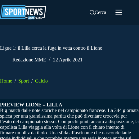
Salta
al
Cerca
contenuto
Ligue 1: il Lilla cerca la fuga in vetta contro il Lione
Redazione MME
22 Aprile 2021
Home
/
Sport
/
Calcio
PREVIEW LIONE – LILLA
Big match dalle note storiche nel campionato francese. La 34^ giornata
spicca per una grandissima partita che può diventare crocevia per
l’esito del campionato stesso. Con pochi punti ancora a disposizione, la
capolista Lilla viaggia alla volta di Lione con il chiaro intento di
firmare un blitz da titolo. Una sfida affascinante che nasconde tante
storie individuali e che potrebbe mettere una seria ipoteca anche sul