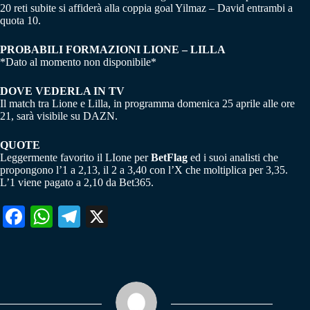
20 reti subite si affiderà alla coppia goal Yilmaz – David entrambi a
quota 10.
PROBABILI FORMAZIONI LIONE – LILLA
*Dato al momento non disponibile*
DOVE VEDERLA IN TV
Il match tra Lione e Lilla, in programma domenica 25 aprile alle ore
21, sarà visibile su DAZN.
QUOTE
Leggermente favorito il LIone per
BetFlag
ed i suoi analisti che
propongono l’1 a 2,13, il 2 a 3,40 con l’X che moltiplica per 3,35.
L’1 viene pagato a 2,10 da Bet365.
Fa
W
Te
X
ce
ha
le
bo
ts
gr
ok
A
a
pp
m