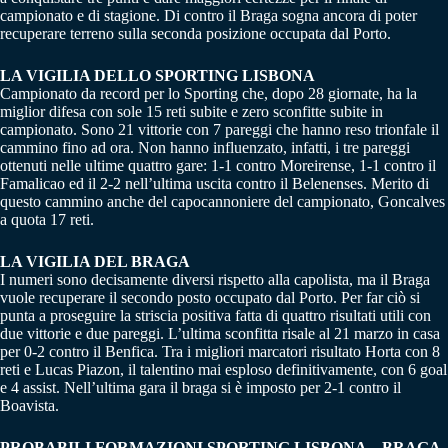
campionato e di stagione. Di contro il Braga sogna ancora di poter
recuperare terreno sulla seconda posizione occupata dal Porto.
LA VIGILIA DELLO SPORTING LISBONA
Campionato da record per lo Sporting che, dopo 28 giornate, ha la
miglior difesa con sole 15 reti subite e zero sconfitte subite in
campionato. Sono 21 vittorie con 7 pareggi che hanno reso trionfale il
cammino fino ad ora. Non hanno influenzato, infatti, i tre pareggi
ottenuti nelle ultime quattro gare: 1-1 contro Moreirense, 1-1 contro il
Famalicao ed il 2-2 nell’ultima uscita contro il Belenenses. Merito di
questo cammino anche del capocannoniere del campionato, Goncalves
a quota 17 reti.
LA VIGILIA DEL BRAGA
I numeri sono decisamente diversi rispetto alla capolista, ma il Braga
vuole recuperare il secondo posto occupato dal Porto. Per far ciò si
punta a proseguire la striscia positiva fatta di quattro risultati utili con
due vittorie e due pareggi. L’ultima sconfitta risale al 21 marzo in casa
per 0-2 contro il Benfica. Tra i migliori marcatori risultato Horta con 8
reti e Lucas Piazon, il talentino mai esploso definitivamente, con 6 goal
e 4 assist. Nell’ultima gara il braga si è imposto per 2-1 contro il
Boavista.
PROBABILI FORMAZIONI SPORTING LISBONA – BRAGA