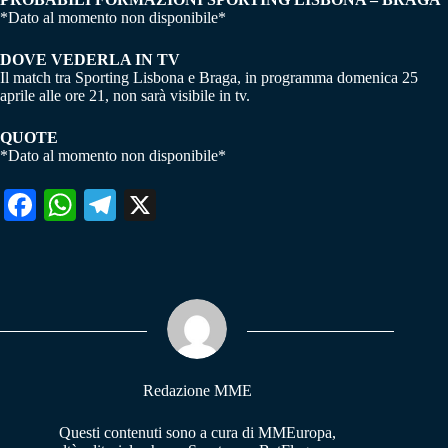
*Dato al momento non disponibile*
DOVE VEDERLA IN TV
Il match tra Sporting Lisbona e Braga, in programma domenica 25
aprile alle ore 21, non sarà visibile in tv.
QUOTE
*Dato al momento non disponibile*
Fa
W
Te
X
ce
ha
le
bo
ts
gr
ok
A
a
pp
m
Redazione MME
Questi contenuti sono a cura di MMEuropa,