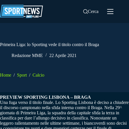
Salta
al
Cerca
contenuto
Primeira Liga: lo Sporting vede il titolo contro il Braga
Redazione MME
22 Aprile 2021
Home
/
Sport
/
Calcio
PREVIEW SPORTING LISBONA – BRAGA
Una fuga verso il titolo finale. Lo Sporting Lisbona è deciso a chiudere
il discorso campionato nella sfida interna contro il Braga. Nella 29^
giornata di Primeira Liga, la squadra della capitale sfida la terza in
classifica per dare l’allungo decisivo in classifica. Nonostante un
leggero rallentamento nelle ultime settimane, i biancoverdi sono decisi
a conquistare tre punti e dare maggiori certezze per il finale di