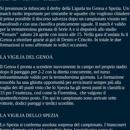
Si preannuncia infuocato il derby della Liguria tra Genoa e Spezia. Un
match molto importante per entrambe le squadre che vogliono chiudere
il prima possibile il discorso salvezza dopo un campionato vissuto nei
bassifondi e con una classifica praticamente uguale. Il match è valido
per la trentatreesima giornata di Serie A e si disputerà allo stadio
“Ferraris” sabato 24 aprile con inizio alle 15. Nella gara d’andata fu il
Genoa a trionfare grazie ai gol di Destro e Criscito. In totale le due
formazioni si sono affrontate in sedici occasioni.
LA VIGILIA DEL GENOA
Il Genoa è pronta a scendere nuovamente in campo nel proprio stadio
dopo il pareggio per 2-2 con la diretta concorrente, nel turno
infrasettimanale valido per la trentaduesima giornata. La formazione
rossoblu ha una ghiotta opportunità per avvicinarsi sempre più alla
soglia dei 40 punti visto che lo Spezia ha gli stessi punti in classifica:
33 per l’esattezza, così come la Fiorentina, che valgono il
quattordicesimo posto. Fin qui in campionato sono arrivate sette
vittorie, dodici pareggi e tredici sconfitte.
LA VIGILIA DELLO SPEZIA
Lo Spezia si conferma assoluta sorpresa del campionato. I bianconeri
hanno fermato sul pari la capolista Inter, lanciatissima verso lo