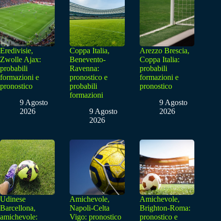
Eredivisie,
Coppa Italia,
Arezzo Brescia,
Zwolle Ajax:
Benevento-
Coppa Italia:
probabili
Ravenna:
probabili
formazioni e
pronostico e
formazioni e
pronostico
probabili
pronostico
formazioni
9 Agosto
9 Agosto
2026
9 Agosto
2026
2026
Udinese
Amichevole,
Amichevole,
Barcellona,
Napoli-Celta
Brighton-Roma:
amichevole:
Vigo: pronostico
pronostico e