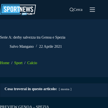
Salta
al
Cerca
contenuto
Serie A: derby salvezza tra Genoa e Spezia
Salvo Mangano
22 Aprile 2021
Home
/
Sport
/
Calcio
Cosa troverai in questo articolo:
mostra
PREVIEW GENOA – SPEZIA