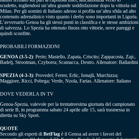
scudetto, togliendosi un’altra grande soddisfazione dopo la vittoria sul
Milan. Per gli uomini di Italiano adesso si profila un’altra sfida ad alto
contenuto adrenalinico visto quanto i derby sono importanti in Liguria.
L’avversario Genoa ha gli stessi punti in classifica e le stesse ambizioni
di salvezza. Lo Spezia ha ottenuto finora otto vittorie, nove pareggi e
quindi sconfitte.
PROBABILI FORMAZIONI
GENOA (3-5-2)
: Perin; Masiello, Zapata, Criscito; Zappacosta, Zajc,
Badelj, Strootman, Czyborra; Scamacca, Destro. Allenatore: Ballardini
SPEZIA (4-3-3)
: Provedel; Ferrer, Erlic, Ismajli, Marchizza;
Maggiore, Ricci, Pobega; Verde, Nzola, Farias. Allenatore: Italiano
DOVE VEDERLA IN TV
Genoa-Spezia, valevole per la trentatreesima giornata del campionato
di serie B, in programma sabato 24 aprile alle 15, sarà trasmessa in
diretta su Sky Sport.
QUOTE
Secondo gli esperti di
BetFlag
è il Genoa ad avere i favori del