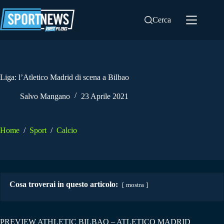
Salta
al
Cerca
contenuto
Liga: l’Atletico Madrid di scena a Bilbao
Salvo Mangano
23 Aprile 2021
Home
/
Sport
/
Calcio
Cosa troverai in questo articolo:
mostra
PREVIEW ATHLETIC BILBAO – ATLETICO MADRID