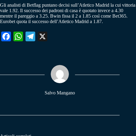
Gli analisti di Betflag puntano decisi sull’Atletico Madrid la cui vittoria
vale 1.92. Il successo dei padroni di casa è quotato invece a 4.30
mentre il pareggio a 3.25. Bwin fissa il 2 a 1.85 così come Bet365.
Eurobet quota il successo dell’Atletico Madrid a 1.87.
Fa
W
Te
X
ce
ha
le
bo
ts
gr
ok
A
a
pp
m
Salvo Mangano