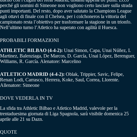
perché gli uomini di Simeone non vogliono certo lasciare sulla strada
punti importanti. Del resto, dopo aver salutato la Champions League
agli ottavi di finale con il Chelsea, per i colchoneros la vittoria del
campionato resta l’obiettivo per trasformare la stagione in un trionfo.
Nell’ultimo turno l’Atletico ha superato con agilità il Huesca.
PROBABILI FORMAZIONI
ATHLETIC BILBAO (4-4-2):
Unai Simon, Capa, Unai Núñez, I.
Martinez, Balenziaga, De Marcos, D. García, Unai López, Berenguer,
Williams, R. García. Alenatore: Marcelino
ATLETICO MADRID (4-4-2):
Oblak, Trippier, Savic, Felipe,
Renan Lodi, Carrasco, Herrera, Koke, Saul, Correa, Llorente.
Allenatore:
Simeone
DOVE VEDERLA IN TV
La sfida tra Athletic Bilbao e Atletico Madrid, valevole per la
trentaduesima giornata di Liga Spagnola, sarà visibile domenica 25
aprile alle 21 su Dazn.
QUOTE