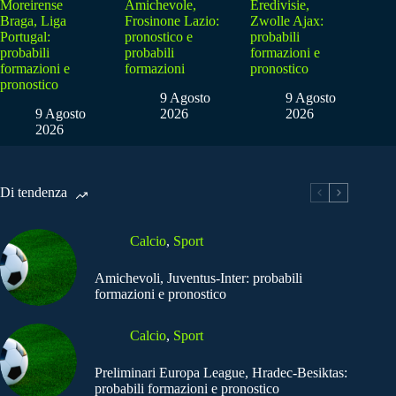
Moreirense
Amichevole,
Eredivisie,
Braga, Liga
Frosinone Lazio:
Zwolle Ajax:
Portugal:
pronostico e
probabili
probabili
probabili
formazioni e
formazioni e
formazioni
pronostico
pronostico
9 Agosto
9 Agosto
9 Agosto
2026
2026
2026
Di tendenza
Calcio
,
Sport
Amichevoli, Juventus-Inter: probabili
formazioni e pronostico
Calcio
,
Sport
Preliminari Europa League, Hradec-Besiktas:
probabili formazioni e pronostico