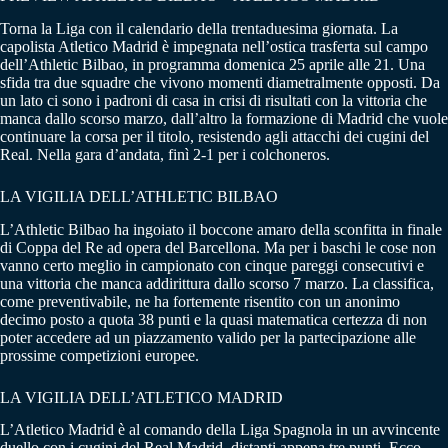
Torna la Liga con il calendario della trentaduesima giornata. La
capolista Atletico Madrid è impegnata nell’ostica trasferta sul campo
dell’Athletic Bilbao, in programma domenica 25 aprile alle 21. Una
sfida tra due squadre che vivono momenti diametralmente opposti. Da
un lato ci sono i padroni di casa in crisi di risultati con la vittoria che
manca dallo scorso marzo, dall’altro la formazione di Madrid che vuole
continuare la corsa per il titolo, resistendo agli attacchi dei cugini del
Real. Nella gara d’andata, finì 2-1 per i colchoneros.
LA VIGILIA DELL’ATHLETIC BILBAO
L’Athletic Bilbao ha ingoiato il boccone amaro della sconfitta in finale
di Coppa del Re ad opera del Barcellona. Ma per i baschi le cose non
vanno certo meglio in campionato con cinque pareggi consecutivi e
una vittoria che manca addirittura dallo scorso 7 marzo. La classifica,
come preventivabile, ne ha fortemente risentito con un anonimo
decimo posto a quota 38 punti e la quasi matematica certezza di non
poter accedere ad un piazzamento valido per la partecipazione alle
prossime competizioni europee.
LA VIGILIA DELL’ATLETICO MADRID
L’Atletico Madrid è al comando della Liga Spagnola in un avvincente
duello con i cugini del Real Madrid, distanti appena tre punti. Ecco