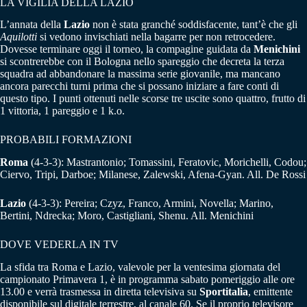
LA VIGILIA DELLA LAZIO
L’annata della
Lazio
non è stata granché soddisfacente, tant’è che gli
Aquilotti
si vedono invischiati nella bagarre per non retrocedere.
Dovesse terminare oggi il torneo, la compagine guidata da
Menichini
si scontrerebbe con il Bologna nello spareggio che decreta la terza
squadra ad abbandonare la massima serie giovanile, ma mancano
ancora parecchi turni prima che si possano iniziare a fare conti di
questo tipo. I punti ottenuti nelle scorse tre uscite sono quattro, frutto di
1 vittoria, 1 pareggio e 1 k.o.
PROBABILI FORMAZIONI
Roma
(4-3-3): Mastrantonio; Tomassini, Feratovic, Morichelli, Codou;
Ciervo, Tripi, Darboe; Milanese, Zalewski, Afena-Gyan. All. De Rossi
Lazio
(4-3-3): Pereira; Czyz, Franco, Armini, Novella; Marino,
Bertini, Ndrecka; Moro, Castigliani, Shenu. All. Menichini
DOVE VEDERLA IN TV
La sfida tra Roma e Lazio, valevole per la ventesima giornata del
campionato Primavera 1, è in programma sabato pomeriggio alle ore
13.00 e verrà trasmessa in diretta televisiva su
Sportitalia
, emittente
disponibile sul digitale terrestre, al canale 60. Se il proprio televisore