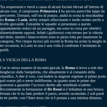
Tra sospensioni e rinvii a causa di alcuni focolai rilevati all’interno di
alcune rose, il campionato
Primavera 1
ha ancora parecchie tappe da
percorrere. Domani, sull’ora di pranzo, andrà in scena la stracittadina
tra
Roma
e
Lazio
, derby sempre affascinante e molto sentito anche a
livello giovanile. Entrambe le squadre si presentano a questo
appuntamento reduci da un pareggio, ma sono in corsa per obiettivi
diametralmente opposti. Infatti i giallorossi concorrono per la vittoria
del titolo, mentre i biancocelesti sono in piena lotta per mantenere la
categoria. Nei cinque incroci più recenti la Roma ha avuto la meglio in
tre occasioni, la Lazio in una e una volta il confronto è terminato in
parità.
LA VIGILIA DELLA ROMA
Con lo stesso numero di incontri giocati, la
Roma
si trova a sole due
lunghezze dalla Sampdoria, che attualmente è al comando della
classifica. A dire il vero, concludere la stagione regolare al primo posto
può essere più o meno indifferente, in quanto sono le prime due
posizioni a garantire l’accesso diretto alle semifinali scudetto.
Recentemente la formazione di
De Rossi
si è imbattuta in una brusca
frenata che le ha fatto perdere il passo, avendo racimolato 2 soli punti
in tre partite, con l’Inter terza che si è portata a una minima distanza.