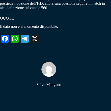
possiede l’opzione dell’HD, allora sarà possibile seguire il match in
alta definizione sul canale 560.
QUOTE
Il dato non è al momento disponibile.
Fa
W
Te
X
ce
ha
le
bo
ts
gr
ok
A
a
pp
m
Salvo Mangano