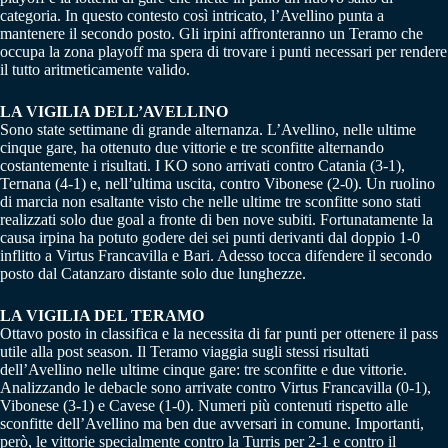
categoria. In questo contesto così intricato, l’Avellino punta a
mantenere il secondo posto. Gli irpini affronteranno un Teramo che
occupa la zona playoff ma spera di trovare i punti necessari per rendere
il tutto aritmeticamente valido.
LA VIGILIA DELL’AVELLINO
Sono state settimane di grande alternanza. L’Avellino, nelle ultime
cinque gare, ha ottenuto due vittorie e tre sconfitte alternando
costantemente i risultati. I KO sono arrivati contro Catania (3-1),
Ternana (4-1) e, nell’ultima uscita, contro Vibonese (2-0). Un ruolino
di marcia non esaltante visto che nelle ultime tre sconfitte sono stati
realizzati solo due goal a fronte di ben nove subiti. Fortunatamente la
causa irpina ha potuto godere dei sei punti derivanti dal doppio 1-0
inflitto a Virtus Francavilla e Bari. Adesso tocca difendere il secondo
posto dal Catanzaro distante solo due lunghezze.
LA VIGILIA DEL TERAMO
Ottavo posto in classifica e la necessita di far punti per ottenere il pass
utile alla post season. Il Teramo viaggia sugli stessi risultati
dell’Avellino nelle ultime cinque gare: tre sconfitte e due vittorie.
Analizzando le debacle sono arrivate contro Virtus Francavilla (0-1),
Vibonese (3-1) e Cavese (1-0). Numeri più contenuti rispetto alle
sconfitte dell’Avellino ma ben due avversari in comune. Importanti,
però, le vittorie specialmente contro la Turris per 2-1 e contro il