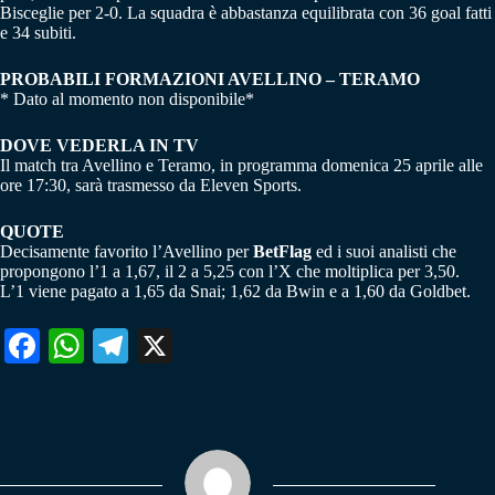
Bisceglie per 2-0. La squadra è abbastanza equilibrata con 36 goal fatti
e 34 subiti.
PROBABILI FORMAZIONI AVELLINO – TERAMO
* Dato al momento non disponibile*
DOVE VEDERLA IN TV
Il match tra Avellino e Teramo, in programma domenica 25 aprile alle
ore 17:30, sarà trasmesso da Eleven Sports.
QUOTE
Decisamente favorito l’Avellino per
BetFlag
ed i suoi analisti che
propongono l’1 a 1,67, il 2 a 5,25 con l’X che moltiplica per 3,50.
L’1 viene pagato a 1,65 da Snai; 1,62 da Bwin e a 1,60 da Goldbet.
Fa
W
Te
X
ce
ha
le
bo
ts
gr
ok
A
a
pp
m