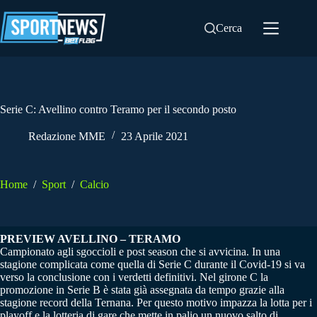
Salta
al
Cerca
contenuto
Serie C: Avellino contro Teramo per il secondo posto
Redazione MME
23 Aprile 2021
Home
/
Sport
/
Calcio
PREVIEW AVELLINO – TERAMO
Campionato agli sgoccioli e post season che si avvicina. In una
stagione complicata come quella di Serie C durante il Covid-19 si va
verso la conclusione con i verdetti definitivi. Nel girone C la
promozione in Serie B è stata già assegnata da tempo grazie alla
stagione record della Ternana. Per questo motivo impazza la lotta per i
playoff e la lotteria di gare che mette in palio un nuovo salto di