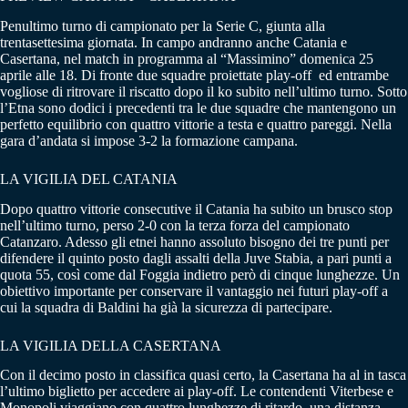
Penultimo turno di campionato per la Serie C, giunta alla
trentasettesima giornata. In campo andranno anche Catania e
Casertana, nel match in programma al “Massimino” domenica 25
aprile alle 18. Di fronte due squadre proiettate play-off ed entrambe
vogliose di ritrovare il riscatto dopo il ko subito nell’ultimo turno. Sotto
l’Etna sono dodici i precedenti tra le due squadre che mantengono un
perfetto equilibrio con quattro vittorie a testa e quattro pareggi. Nella
gara d’andata si impose 3-2 la formazione campana.
LA VIGILIA DEL CATANIA
Dopo quattro vittorie consecutive il Catania ha subito un brusco stop
nell’ultimo turno, perso 2-0 con la terza forza del campionato
Catanzaro. Adesso gli etnei hanno assoluto bisogno dei tre punti per
difendere il quinto posto dagli assalti della Juve Stabia, a pari punti a
quota 55, così come dal Foggia indietro però di cinque lunghezze. Un
obiettivo importante per conservare il vantaggio nei futuri play-off a
cui la squadra di Baldini ha già la sicurezza di partecipare.
LA VIGILIA DELLA CASERTANA
Con il decimo posto in classifica quasi certo, la Casertana ha al in tasca
l’ultimo biglietto per accedere ai play-off. Le contendenti Viterbese e
Monopoli viaggiano con quattro lunghezze di ritardo, una distanza