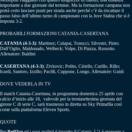
importante a due giornate dal termine. Ma la formazione campana non
potrà certo lasciare punti per strada anche perché c’è da riscattare il
passo falso dell’ultimo turno di campionato con la Juve Stabia che si è
imposta 3-2.
PROBABILI FORMAZIONI CATANIA-CASERTANA
CATANIA (4-3-3)
: Martinez; Calapai, Tonucci, Silvestri, Pinto;
Dall’Oglio, Maldonado, Welbeck; Volpe, Di Piazza, Russotto.
Allenatore: Baldini
CASERTANA (4-3-3)
: Zivkovic; Polito, Ciriello, Carillo, Rillo;
Icardi, Santoro, Izzillo; Pacilli, Cuppone, Longo. Allenatore: Guidi
DOVE VEDERLA IN TV
Il match Catania-Casertana, in programma domenica 25 aprile con
calcio d’inizio alle 18, valevole per la trentasettesima giornata del
girone C di serie C, sarà trasmesso in diretta su Sky Primafila così
come sulla piattaforma Eleven Sports.
QUOTE
Per
BetFlag
ed i suoi analisti è favorito il Catania. L’1 è proposto a