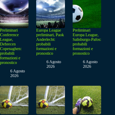
Preliminari
Europa League
Preliminari
Conference
preliminari, Paok
Europa League,
League,
Anderlecht:
Salisburgo-Pafos:
Debrecen
probabili
probabili
Copenaghen:
formazioni e
formazioni e
probabili
pronostico
pronostico
formazioni e
6 Agosto
6 Agosto
pronostico
2026
2026
6 Agosto
2026