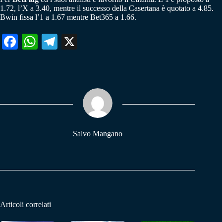
1.72, l’X a 3.40, mentre il successo della Casertana è quotato a 4.85.
Bwin fissa l’1 a 1.67 mentre Bet365 a 1.66.
Fa
W
Te
X
ce
ha
le
bo
ts
gr
ok
A
a
pp
m
Salvo Mangano
Articoli correlati