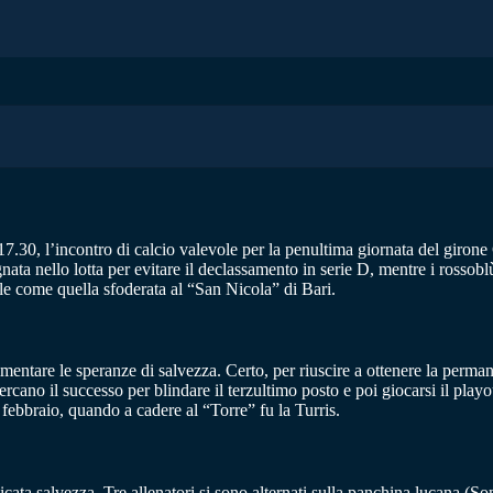
17.30, l’incontro di calcio valevole per la penultima giornata del girone 
egnata nello lotta per evitare il declassamento in serie D, mentre i ross
ole come quella sfoderata al “San Nicola” di Bari.
imentare le speranze di salvezza. Certo, per riuscire a ottenere la perma
i cercano il successo per blindare il terzultimo posto e poi giocarsi il pl
febbraio, quando a cadere al “Torre” fu la Turris.
icata salvezza. Tre allenatori si sono alternati sulla panchina lucana (