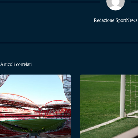
pp
m
Redazione SportNews
Articoli correlati