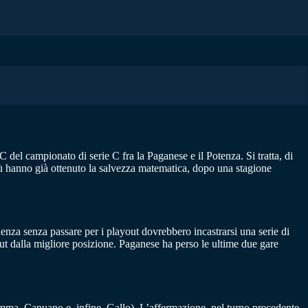
C del campionato di serie C fra la Paganese e il Potenza. Si tratta, di
oblù hanno già ottenuto la salvezza matematica, dopo una stagione
nenza senza passare per i playout dovrebbero incastrarsi una serie di
ayout dalla migliore posizione. Paganese ha perso le ultime due gare
Somma, Capuano e, infine, Gallo). L’affermazione, nel turno precedente,