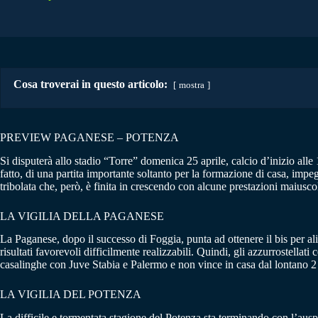
Cosa troverai in questo articolo:
mostra
PREVIEW PAGANESE – POTENZA
Si disputerà allo stadio “Torre” domenica 25 aprile, calcio d’inizio alle 
fatto, di una partita importante soltanto per la formazione di casa, imp
tribolata che, però, è finita in crescendo con alcune prestazioni maiusc
LA VIGILIA DELLA PAGANESE
La Paganese, dopo il successo di Foggia, punta ad ottenere il bis per al
risultati favorevoli difficilmente realizzabili. Quindi, gli azzurrostellat
casalinghe con Juve Stabia e Palermo e non vince in casa dal lontano 2 
LA VIGILIA DEL POTENZA
La difficile e tormentata stagione del Potenza sta terminando con l’ausp