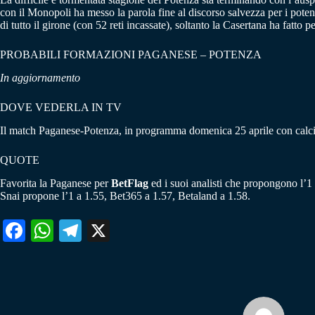
con il Monopoli ha messo la parola fine al discorso salvezza per i poten
di tutto il girone (con 52 reti incassate), soltanto la Casertana ha fatto p
PROBABILI FORMAZIONI PAGANESE – POTENZA
In aggiornamento
DOVE VEDERLA IN TV
Il match Paganese-Potenza, in programma domenica 25 aprile con calcio d
QUOTE
Favorita la Paganese per
BetFlag
ed i suoi analisti che propongono l’1 
Snai propone l’1 a 1.55, Bet365 a 1.57, Betaland a 1.58.
Fa
W
Te
X
ce
ha
le
bo
ts
gr
ok
A
a