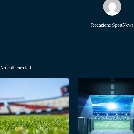
pp
m
Redazione SportNews
Articoli correlati