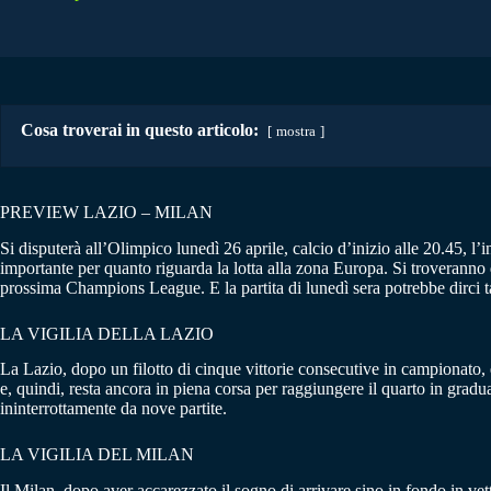
Cosa troverai in questo articolo:
mostra
PREVIEW LAZIO – MILAN
Si disputerà all’Olimpico lunedì 26 aprile, calcio d’inizio alle 20.45, l’i
importante per quanto riguarda la lotta alla zona Europa. Si troveranno 
prossima Champions League. E la partita di lunedì sera potrebbe dirci ta
LA VIGILIA DELLA LAZIO
La Lazio, dopo un filotto di cinque vittorie consecutive in campionato,
e, quindi, resta ancora in piena corsa per raggiungere il quarto in gra
ininterrottamente da nove partite.
LA VIGILIA DEL MILAN
Il Milan, dopo aver accarezzato il sogno di arrivare sino in fondo in vet