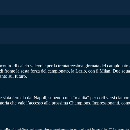
ncontro di calcio valevole per la trentatreesima giornata del campionato di 
di fronte la sesta forza del campionato, la Lazio, con il Milan. Due squa
nto sul futuro.
 è stata fermata dal Napoli, subendo una “manita” per certi versi clamo
duatoria che vale l’accesso alla prossima Champions. Impressionanti, co
ta alla classifica, adesso deve seriamente guardarsi le spalle. E la parti