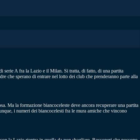
serie A fra la Lazio e il Milan. Si tratta, di fatto, di una partita
dre che sperano di entrare nel lotto dei club che prenderanno parte alla
rosa. Ma la formazione biancoceleste deve ancora recuperare una partita
munque, i numeri dei biancocelesti fra le mura amiche che vincono
ta con la Lazio rientra in quella da non sbagliare. Rossoneri che possono