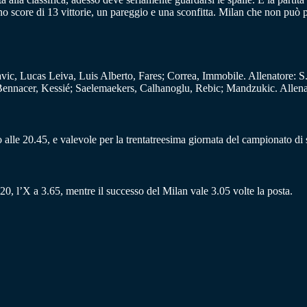
no score di 13 vittorie, un pareggio e una sconfitta. Milan che non può pe
ic, Lucas Leiva, Luis Alberto, Fares; Correa, Immobile. Allenatore: S.
nnacer, Kessié; Saelemaekers, Calhanoglu, Rebic; Mandzukic. Allenat
lle 20.45, e valevole per la trentatreesima giornata del campionato di se
20, l’X a 3.65, mentre il successo del Milan vale 3.05 volte la posta.