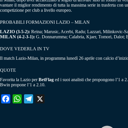
vantare il miglior rendimento di tutta la massima serie in trasferta con u
competizione per club a livello europeo.
PROBABILI FORMAZIONI LAZIO – MILAN
LAZIO (3-5-2):
Reina; Marusic, Acerbi, Radu; Lazzari, Milinkovic-Sav
MILAN (4-2-3-1):
G. Donnarumma; Calabria, Kjaer, Tomori, Dalot; Be
DOVE VEDERLA IN TV
Il match Lazio-Milan, in programma lunedì 26 aprile con calcio d’inizio a
QUOTE
Favorita la Lazio per
BetFlag
ed i suoi analisti che propongono l’1 a 2.
Bwin propone l’1 a 2.10.
Fa
W
Te
X
ce
ha
le
bo
ts
gr
ok
A
a