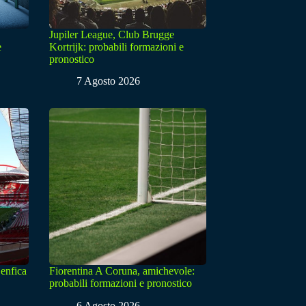
Jupiler League, Club Brugge
e
Kortrijk: probabili formazioni e
pronostico
7 Agosto 2026
enfica
Fiorentina A Coruna, amichevole:
probabili formazioni e pronostico
6 Agosto 2026