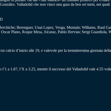
 González. Valladolid che non vince una gara da ben sei turni, nei quali 
ID
erchiche; Berenguer, Unai Lopez, Vesga, Muniain; Williams, Raul Garc
 Oscar Plano, Roque Mesa, Alcaraz, Pablo Hervias; Sergi Guardiola, 
 calcio d’inizio alle 19, e valevole per la trentatreesima giornata della
 l’1 a 1.87, l’X a 3.25, mentre il successo del Valladolid vale 4.55 volte