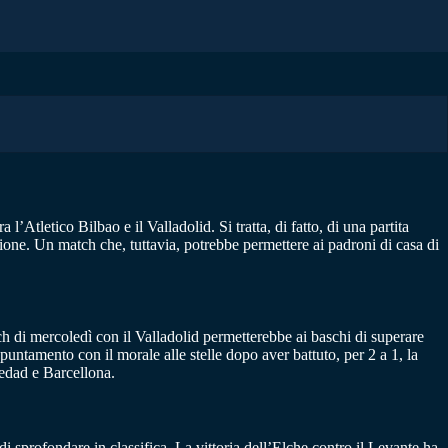
’Atletico Bilbao e il Valladolid. Si tratta, di fatto, di una partita
ssione. Un match che, tuttavia, potrebbe permettere ai padroni di casa di
ch di mercoledì con il Valladolid permetterebbe ai baschi di superare
puntamento con il morale alle stelle dopo aver battuto, per 2 a 1, la
iedad e Barcellona.
 sprofondare in classifica. La vittoria dell’Elche contro il Levante ha