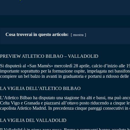
Cosa troverai in questo articolo:
mostra
PREVIEW ATLETICO BILBAO – VALLADOLID
Si disputerà al «San Mamés» mercoledì 28 aprile, calcio d’inizio alle 19, l
importante soprattutto per la formazione ospite, impelagata nei bassifond
compiere un bel balzo in avanti in graduatoria e portarsi a ridosso dell
LA VIGILIA DELL’ATLETICO BILBAO
L’Atletico Bilbao ha disputato una stagione fra alti e bassi, ma può anc
Celta Vigo e Granada e piazzarsi all’ottavo posto riducendo a cinque le 
capolista Atletico Madrid. In precedenza cinque pareggi consecutivi in
LA VIGILIA DEL VALLADOLID
Il Valladolid è in piena zona rossa. Bruno e compagni hanno assoluto bis