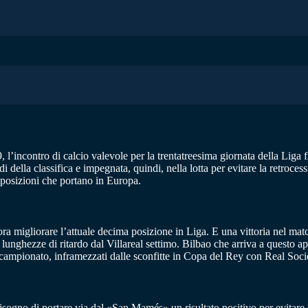
’incontro di calcio valevole per la trentatreesima giornata della Liga fra l
i della classifica e impegnata, quindi, nella lotta per evitare la retroce
e posizioni che portano in Europa.
ora migliorare l’attuale decima posizione in Liga. E una vittoria nel mat
lunghezze di ritardo dal Villareal settimo. Bilbao che arriva a questo ap
 campionato, inframezzati dalle sconfitte in Copa del Rey con Real Soc
ogno di portare via dal «San Mamés» un risultato positivo per evitare di