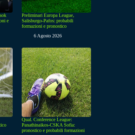
Paok
Preliminari Europa League,
oni e
Salisburgo-Pafos: probabili
formazioni e pronostico
6 Agosto 2026
Qual. Conference League:
tico
Panathinaikos-CSKA Sofia:
pronostico e probabili formazioni