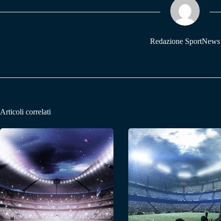
pp
m
Redazione SportNews
Articoli correlati