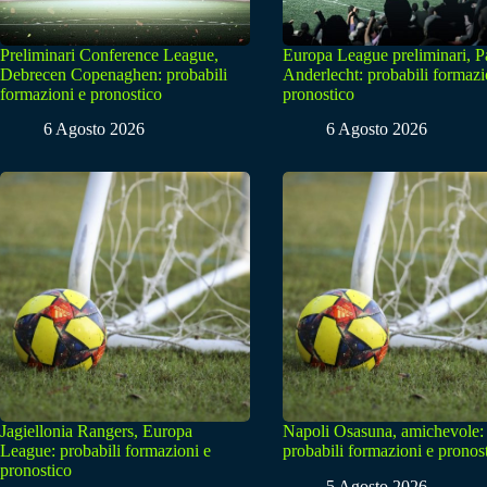
Preliminari Conference League,
Europa League preliminari, 
Debrecen Copenaghen: probabili
Anderlecht: probabili formazi
formazioni e pronostico
pronostico
6 Agosto 2026
6 Agosto 2026
Jagiellonia Rangers, Europa
Napoli Osasuna, amichevole:
League: probabili formazioni e
probabili formazioni e pronos
pronostico
5 Agosto 2026