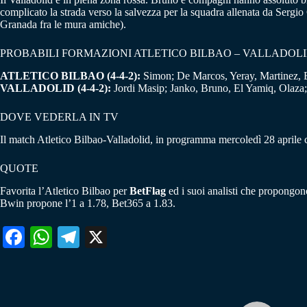
complicato la strada verso la salvezza per la squadra allenata da Sergio
Granada fra le mura amiche).
PROBABILI FORMAZIONI ATLETICO BILBAO – VALLADOL
ATLETICO BILBAO (4-4-2):
Simon; De Marcos, Yeray, Martinez, B
VALLADOLID (4-4-2):
Jordi Masip; Janko, Bruno, El Yamiq, Olaza;
DOVE VEDERLA IN TV
Il match Atletico Bilbao-Valladolid, in programma mercoledì 28 aprile con
QUOTE
Favorita l’Atletico Bilbao per
BetFlag
ed i suoi analisti che propongono
Bwin propone l’1 a 1.78, Bet365 a 1.83.
Fa
W
Te
X
ce
ha
le
bo
ts
gr
ok
A
a