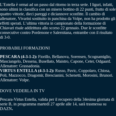
L’Entella è ormai ad un passo dal ritorno in terza serie. I liguri, infatti,
sono ultimi in classifica con un misero bottino di 22 punti, frutto di sole
quattro vittorie, dieci pareggi e diciannove sconfitte. Il cambio di
allenatore, Vivarini sostituito in panchina da Volpe, non ha prodotto gli
effetti sperati. L’ultima vittoria in campionato della formazione di
Chiavari risale addirittura allo scorso 22 gennaio. Due le sconfitte
consecutive contro Pordenone e Salernitana, entrambe con il risultato
di 3-0.
PROBABILI FORMAZIONI
PESCARA (4-3-1-2):
Fiorillo, Bellanova, Sorensen, Scognamiglio,
Masciangelo, Dessena, Busellato, Maistro, Capone, Ceter, Odgaard.
Allenatore: Grassadonia.
VIRTUS ENTELLA (4-3-1-2):
Russo, Pavic, Coppolaro, Chiosa,
Poli, Mazzocco, Dragomir, Brescianini, Schenetti, Morosini, Brunori.
Allenatore: Volpe.
DOVE VEDERLA IN TV
Pescara-Virtus Entella, valida per il recupero della 34esima giornata di
serie B, in programma martedì 27 aprile alle 14, sarà trasmessa su
DAZN
.