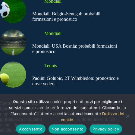
Mondiali
Mondiali, Belgio-Senegal: probabili
formazioni e pronostico
Mondiali
Mondiali, USA Bosnia: probabili formazioni
e pronostico
Tennis
Paolini Golubic, 2T Wimbledon: pronostico e
dove vederla
Questo sito utilizza cookie propri e di terzi per migliorare i
SportNews.BetFlag -
Copyright © 2025
servizi e analizzare le preferenze dei suoi utenti. Cliccando su
Questo sito non
SportNews BetFlag
"Acconsento" l'utente accetta automaticamente
l'utilizzo dei
rappresenta una testata
Sede Legale: Via degli
giornalistica in quanto
Aldobrandeschi, 300 |
cookie.
viene aggiornato senza
00163 | Roma
Acconsento
Non acconsento
Privacy policy
alcuna periodicità