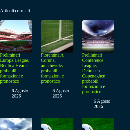
Articoli correlati
Preliminari
Fiorentina A
Preliminari
Europa League,
Coruna,
Conference
Benfica Hearts:
amichevole:
League,
probabili
probabili
Debrecen
formazioni e
formazioni e
Copenaghen:
pronostico
pronostico
probabili
formazioni e
6 Agosto
6 Agosto
pronostico
2026
2026
6 Agosto
2026