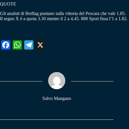
QUOTE
Gli analisti di Betflag puntano sulla vittoria del Pescara che vale 1.85.
Il segno X è a quota 3.30 mentre il 2 a 4.45. 888 Sport fissa l’1 a 1.82.
Fa
W
Te
X
ce
ha
le
bo
ts
gr
ok
A
a
pp
m
Salvo Mangano