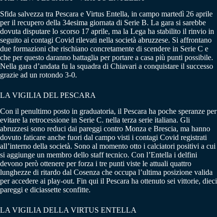
Sfida salvezza tra Pescara e Virtus Entella, in campo martedì 26 aprile
per il recupero della 34esima giornata di Serie B. La gara si sarebbe
dovuta disputare lo scorso 17 aprile, ma la Lega ha stabilito il rinvio in
seguito ai contagi Covid rilevati nella società abruzzese. Si affrontano
due formazioni che rischiano concretamente di scendere in Serie C e
che per questo daranno battaglia per portare a casa più punti possibile.
Nella gara d’andata fu la squadra di Chiavari a conquistare il successo
grazie ad un rotondo 3-0.
LA VIGILIA DEL PESCARA
Con il penultimo posto in graduatoria, il Pescara ha poche speranze per
evitare la retrocessione in Serie C. nella terza serie italiana. Gli
abruzzesi sono reduci dai pareggi contro Monza e Brescia, ma hanno
dovuto faticare anche fuori dal campo visti i contagi Covid registrati
all’interno della società. Sono al momento otto i calciatori positivi a cui
si aggiunge un membro dello staff tecnico. Con l’Entella i delfini
devono però ottenere per forza i tre punti viste le attuali quattro
lunghezze di ritardo dal Cosenza che occupa l’ultima posizione valida
per accedere ai play-out. Fin qui il Pescara ha ottenuto sei vittorie, dieci
pareggi e diciassette sconfitte.
LA VIGILIA DELLA VIRTUS ENTELLA