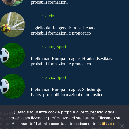
probabili formazioni
Calcio
Jagiellonia Rangers, Europa League:
probabili formazioni e pronostico
Calcio
,
Sport
Preliminari Europa League, Hradec-Besiktas:
probabili formazioni e pronostico
Calcio
,
Sport
Preliminari Europa League, Salisburgo-
Pafos: probabili formazioni e pronostico
Questo sito utilizza cookie propri e di terzi per migliorare i
SportNews.BetFlag -
Copyright © 2025
servizi e analizzare le preferenze dei suoi utenti. Cliccando su
Questo sito non
SportNews BetFlag
rappresenta una testata
"Acconsento" l'utente accetta automaticamente
Sede Legale: Via degli
l'utilizzo dei
giornalistica in quanto
Aldobrandeschi, 300 |