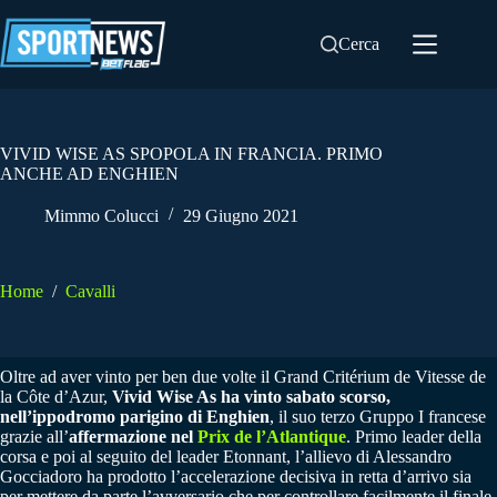
Salta
al
Cerca
contenuto
VIVID WISE AS SPOPOLA IN FRANCIA. PRIMO
ANCHE AD ENGHIEN
Mimmo Colucci
29 Giugno 2021
Home
/
Cavalli
Oltre ad aver vinto per ben due volte il Grand Critérium de Vitesse de
la Côte d’Azur,
Vivid Wise As
ha vinto sabato scorso,
nell’ippodromo parigino di Enghien
, il suo terzo Gruppo I francese
grazie all’
affermazione nel
Prix de l’Atlantique
. Primo leader della
corsa e poi al seguito del leader Etonnant, l’allievo di Alessandro
Gocciadoro ha prodotto l’accelerazione decisiva in retta d’arrivo sia
per mettere da parte l’avversario che per controllare facilmente il finale