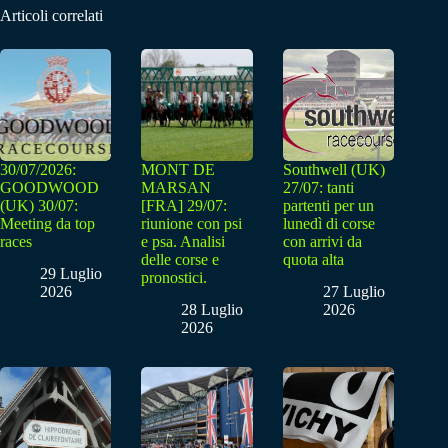
Articoli correlati
30/07/2026:
MONT DE
Southwell (UK)
GOODWOOD
MARSAN
27/07: tanti
(UK) 30/07:
[FRA] 29/07:
partenti per un
Meeting da top
riunione con psi
lunedì di corse
races
e psa. Analisi
con arrivi da
delle corse e
quota alta
29 Luglio
pronostici.
2026
27 Luglio
28 Luglio
2026
2026