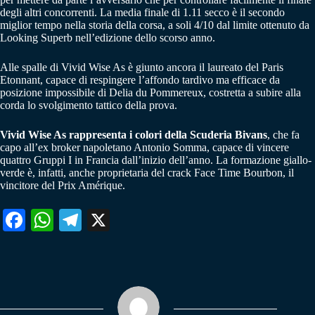
degli altri concorrenti. La media finale di 1.11 secco è il secondo
miglior tempo nella storia della corsa, a soli 4/10 dal limite ottenuto da
Looking Superb nell’edizione dello scorso anno.
Alle spalle di Vivid Wise As è giunto ancora il laureato del Paris
Etonnant, capace di respingere l’affondo tardivo ma efficace da
posizione impossibile di Delia du Pommereux, costretta a subire alla
corda lo svolgimento tattico della prova.
Vivid Wise As rappresenta i colori della Scuderia Bivans
, che fa
capo all’ex broker napoletano Antonio Somma, capace di vincere
quattro Gruppi I in Francia dall’inizio dell’anno. La formazione giallo-
verde è, infatti, anche proprietaria del crack Face Time Bourbon, il
vincitore del Prix Amérique.
Fa
W
Te
X
ce
ha
le
bo
ts
gr
ok
A
a
pp
m