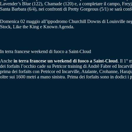
Lavender’s Blue (122), Chamade (120) e, a completare il campo, Freyj
Santa Barbara (6/4), nei confronti di Pretty Gorgeous (5/1) se sarà con
Domenica 02 maggio all’ippodromo Churchill Downs di Louisville negli
Stock, Like the King e Known Agenda.
In terra francese weekend di fuoco a Saint-Cloud
Anche
in terra francese un weekend di fuoco a Saint-Cloud
. Il 1°
dei forfaits l’occhio cade su Petricor training di Andrè Fabre ed Incarvi
prima dei forfaits con Petricor ed Incarville, Atalante, Crohanne, Har
oltre sui 1600 metri a mano sinistra. Prima dei forfaits sono in dodici i