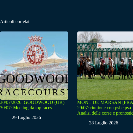
Articoli correlati
30/07/2026: GOODWOOD (UK)
MONT DE MARSAN [FRA
30/07: Meeting da top races
29/07: riunione con psi e psa.
Analisi delle corse e pronostic
29 Luglio 2026
28 Luglio 2026