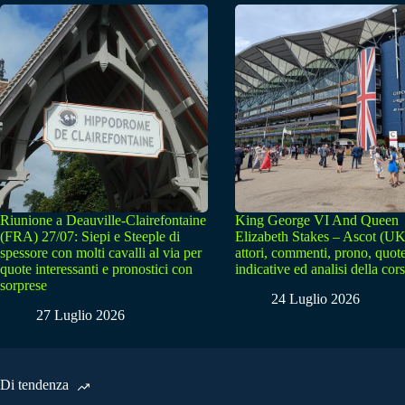
Riunione a Deauville-Clairefontaine
King George VI And Queen
(FRA) 27/07: Siepi e Steeple di
Elizabeth Stakes – Ascot (UK
spessore con molti cavalli al via per
attori, commenti, prono, quot
quote interessanti e pronostici con
indicative ed analisi della cor
sorprese
24 Luglio 2026
27 Luglio 2026
Di tendenza