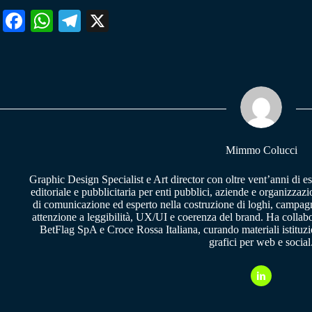
Fa
W
Te
X
ce
ha
le
bo
ts
gr
ok
A
a
pp
m
Mimmo Colucci
Graphic Design Specialist e Art director con oltre vent’anni di e
editoriale e pubblicitaria per enti pubblici, aziende e organizzazi
di comunicazione ed esperto nella costruzione di loghi, campagne
attenzione a leggibilità, UX/UI e coerenza del brand. Ha collab
BetFlag SpA e Croce Rossa Italiana, curando materiali istituzion
grafici per web e social