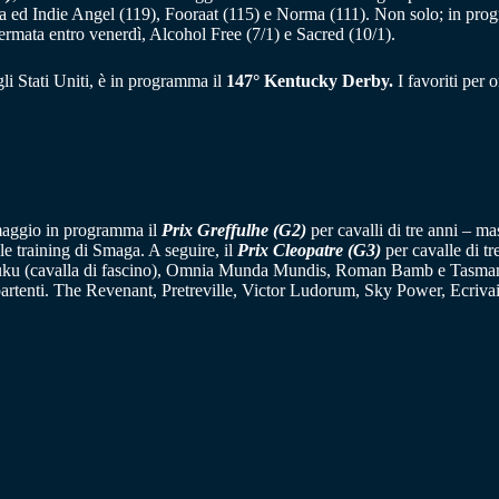
a ed Indie Angel (119), Fooraat (115) e Norma (111). Non solo; in pr
fermata entro venerdì, Alcohol Free (7/1) e Sacred (10/1).
 Stati Uniti, è in programma il
147° Kentucky Derby.
I favoriti per 
 maggio in programma il
Prix Greffulhe (G2)
per cavalli di tre anni – ma
lle training di Smaga. A seguire, il
Prix Cleopatre (G3)
per cavalle di tr
ajuku (cavalla di fascino), Omnia Munda Mundis, Roman Bamb e Tasmania.
 partenti. The Revenant, Pretreville, Victor Ludorum, Sky Power, Ecrivain