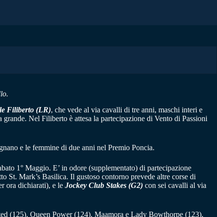
lo.
 Filiberto (LR)
, che vede al via cavalli di tre anni, maschi interi e
ta grande. Nel Filiberto è attesa la partecipazione di Vento di Passioni
ugnano e le femmine di due anni nel Premio Poncia.
 sabato 1° Maggio. E’ in odore (supplementato) di partecipazione
 St. Mark’s Basilica. Il gustoso contorno prevede altre corse di
r ora dichiarati), e le
Jockey Club Stakes (G2)
con sei cavalli al via
 Posted (125), Queen Power (124), Maamora e Lady Bowthorpe (123),