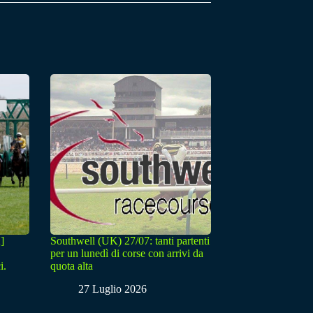
]
Southwell (UK) 27/07: tanti partenti
per un lunedì di corse con arrivi da
i.
quota alta
27 Luglio 2026