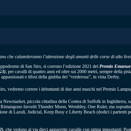
no che calamiteranno l’attenzione degli amanti delle corse di alto livel
ppodromo di San Siro, si corrono l’edizione 2021 del
Premio Emanuele
G3)
, per cavalli di quattro anni ed oltre sui 2000 metri, sempre della pis
i appassionati e tifosi della giubba dei “verderosa”, in vista Derby.
 Siro, vedremo correre i debuttanti di due anni maschi nel Premio Lamp
 a Newmarket, piccola cittadina della Contea di Suffolk in Inghilterra,
1. Rimangono favoriti Thunder Moon, Wembley, One Ruler, ma soprattutto
zione di Lazuli, Judicial, Keep Busy e Liberty Beach (dodici i partenti pe
2)
, che vedono al via dieci agguerrite cavalle con rating importanti: