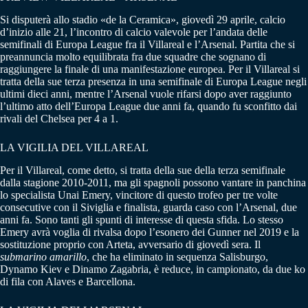
Si disputerà allo stadio «de la Ceramica», giovedì 29 aprile, calcio
d’inizio alle 21, l’incontro di calcio valevole per l’andata delle
semifinali di Europa League fra il Villareal e l’Arsenal. Partita che si
preannuncia molto equilibrata fra due squadre che sognano di
raggiungere la finale di una manifestazione europea. Per il Villareal si
tratta della sue terza presenza in una semifinale di Europa League negli
ultimi dieci anni, mentre l’Arsenal vuole rifarsi dopo aver raggiunto
l’ultimo atto dell’Europa League due anni fa, quando fu sconfitto dai
rivali del Chelsea per 4 a 1.
LA VIGILIA DEL VILLAREAL
Per il Villareal, come detto, si tratta della sue della terza semifinale
dalla stagione 2010-2011, ma gli spagnoli possono vantare in panchina
lo specialista Unai Emery, vincitore di questo trofeo per tre volte
consecutive con il Siviglia e finalista, guarda caso con l’Arsenal, due
anni fa. Sono tanti gli spunti di interesse di questa sfida. Lo stesso
Emery avrà voglia di rivalsa dopo l’esonero dei Gunner nel 2019 e la
sostituzione proprio con Arteta, avversario di giovedì sera. Il
submarino amarillo
, che ha eliminato in sequenza Salisburgo,
Dynamo Kiev e Dinamo Zagabria, è reduce, in campionato, da due ko
di fila con Alaves e Barcellona.