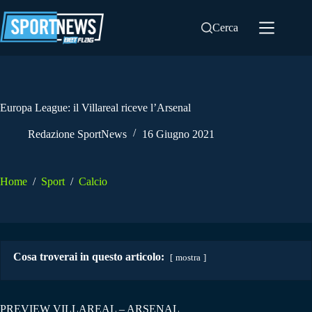
Salta
al
Cerca
contenuto
Europa League: il Villareal riceve l’Arsenal
Redazione SportNews
16 Giugno 2021
Home
/
Sport
/
Calcio
Cosa troverai in questo articolo:
mostra
PREVIEW VILLAREAL – ARSENAL