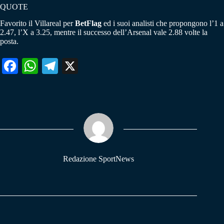
QUOTE
Favorito il Villareal per
BetFlag
ed i suoi analisti che propongono l’1 a
2.47, l’X a 3.25, mentre il successo dell’Arsenal vale 2.88 volte la
posta.
Fa
W
Te
X
ce
ha
le
bo
ts
gr
ok
A
a
pp
m
Redazione SportNews