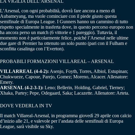
LA VIGILIA DELL’ARSENAL
L’Arsenal, con ogni probabilità, dovrà fare ancora a meno di
Aubameyang, ma vuole cominciare con il piede giusto questa
semifinale di Europa League. I Gunners hanno un cammino di tutto
rispetto specialmente in trasferta dove, in questo percorso europeo non
ha ancora perso un match (6 vittorie e 1 pareggio). Tuttavia, il
momento non è particolarmente felice, poiché l’Arsenal nelle ultime
due gare di Premier ha ottenuto un solo punto (pari con il Fulham e
sconfitta casalinga con l’Everton).
PROBABILI FORMAZIONI VILLAREAL – ARSENAL
VILLARREAL (4-4-2):
Asenjo, Foyth, Torres, Albiol, Estupinan;
Chukwueze, Capoue, Parejo, Gomez; Moreno, Alcacer. Allenatore:
Emery.
ARSENAL (4-2-3-1):
Leno; Bellerin, Holding, Gabriel, Tierney;
Xhaka, Partey; Pepe, Odegaard, Saka; Lacazette. Allenatore: Arteta.
DOVE VEDERLA IN TV
Il match Villareal-Arsenal, in programma giovedì 29 aprile con calcio
d’inizio alle 21, e valevole per l’andata delle semifinali di Europa
League, sarà visibile su Sky.