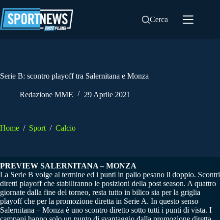
Salta
al
Cerca
contenuto
Serie B: scontro playoff tra Salernitana e Monza
Redazione MME
29 Aprile 2021
Home
/
Sport
/
Calcio
PREVIEW SALERNITANA – MONZA
La Serie B volge al termine ed i punti in palio pesano il doppio. Scontri
diretti playoff che stabiliranno le posizioni della post season. A quattro
giornate dalla fine del torneo, resta tutto in bilico sia per la griglia
playoff che per la promozione diretta in Serie A. In questo senso
Salernitana – Monza è uno scontro diretto sotto tutti i punti di vista. I
campani hanno solo un punto di svantaggio dalla promozione diretta