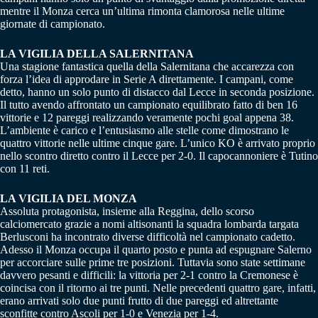
mentre il Monza cerca un’ultima rimonta clamorosa nelle ultime
giornate di campionato.
LA VIGILIA DELLA SALERNITANA
Una stagione fantastica quella della Salernitana che accarezza con
forza l’idea di approdare in Serie A direttamente. I campani, come
detto, hanno un solo punto di distacco dal Lecce in seconda posizione.
Il tutto avendo affrontato un campionato equilibrato fatto di ben 16
vittorie e 12 pareggi realizzando veramente pochi goal appena 38.
L’ambiente è carico e l’entusiasmo alle stelle come dimostrano le
quattro vittorie nelle ultime cinque gare. L’unico KO è arrivato proprio
nello scontro diretto contro il Lecce per 2-0. Il capocannoniere è Tutino
con 11 reti.
LA VIGILIA DEL MONZA
Assoluta protagonista, insieme alla Reggina, dello scorso
calciomercato grazie a nomi altisonanti la squadra lombarda targata
Berlusconi ha incontrato diverse difficoltà nel campionato cadetto.
Adesso il Monza occupa il quarto posto e punta ad espugnare Salerno
per accorciare sulle prime tre posizioni. Tuttavia sono state settimane
davvero pesanti e difficili: la vittoria per 2-1 contro la Cremonese è
coincisa con il ritorno ai tre punti. Nelle precedenti quattro gare, infatti,
erano arrivati solo due punti frutto di due pareggi ed altrettante
sconfitte contro Ascoli per 1-0 e Venezia per 1-4.