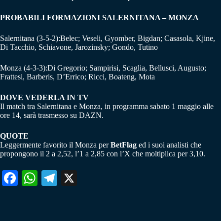
PROBABILI FORMAZIONI SALERNITANA – MONZA
Salernitana (3-5-2):Belec; Veseli, Gyomber, Bigdan; Casasola, Kjine,
Di Tacchio, Schiavone, Jarozinsky; Gondo, Tutino
Monza (4-3-3):Di Gregorio; Sampirisi, Scaglia, Bellusci, Augusto;
Frattesi, Barberis, D’Errico; Ricci, Boateng, Mota
DOVE VEDERLA IN TV
Il match tra Salernitana e Monza, in programma sabato 1 maggio alle
ore 14, sarà trasmesso su DAZN.
QUOTE
Leggermente favorito il Monza per
BetFlag
ed i suoi analisti che
propongono il 2 a 2,52, l’1 a 2,85 con l’X che moltiplica per 3,10.
Fa
W
Te
X
ce
ha
le
bo
ts
gr