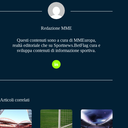
ok
A
a
pp
m
Redazione MME
Questi contenuti sono a cura di MMEuropa,
realtà editoriale che su Sportnews.BetFlag cura e
sviluppa contenuti di informazione sportiva.
Articoli correlati