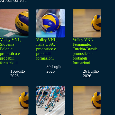
Articoli correlati
Volley VNL,
Volley VNL,
Volley VNL
Slovenia-
Italia-USA:
Femminile,
Polonia:
pronostico e
Turchia-Brasile:
pronostico e
probabili
pronostico e
probabili
formazioni
probabili
formazioni
formazioni
30 Luglio
1 Agosto
2026
26 Luglio
2026
2026