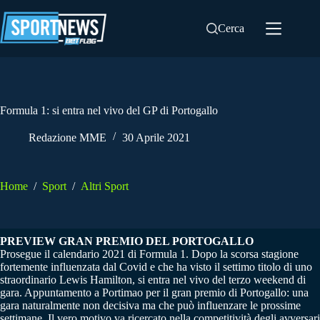
Salta
al
Cerca
contenuto
Formula 1: si entra nel vivo del GP di Portogallo
Redazione MME
30 Aprile 2021
Home
/
Sport
/
Altri Sport
PREVIEW GRAN PREMIO DEL PORTOGALLO
Prosegue il calendario 2021 di Formula 1. Dopo la scorsa stagione
fortemente influenzata dal Covid e che ha visto il settimo titolo di uno
straordinario Lewis Hamilton, si entra nel vivo del terzo weekend di
gara. Appuntamento a Portimao per il gran premio di Portogallo: una
gara naturalmente non decisiva ma che può influenzare le prossime
settimane. Il vero motivo va ricercato nella competitività degli avversari