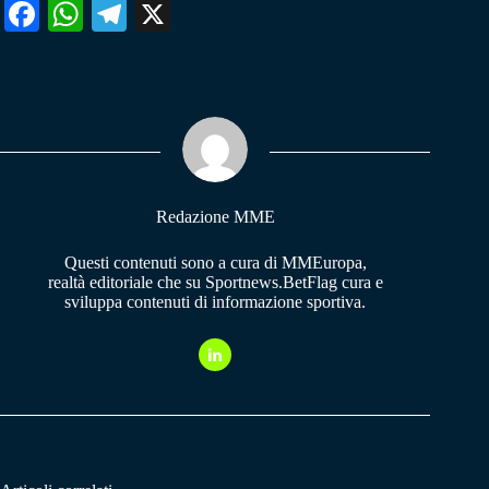
Fa
W
Te
X
ce
ha
le
bo
ts
gr
ok
A
a
pp
m
Redazione MME
Questi contenuti sono a cura di MMEuropa,
realtà editoriale che su Sportnews.BetFlag cura e
sviluppa contenuti di informazione sportiva.