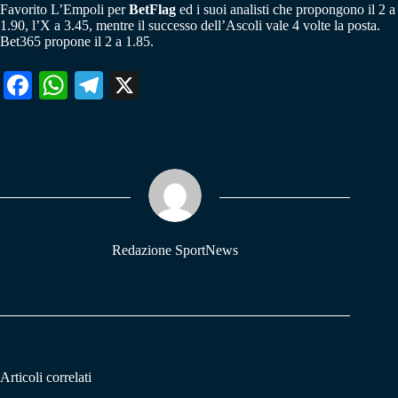
Favorito L’Empoli per
BetFlag
ed i suoi analisti che propongono il 2 a
1.90, l’X a 3.45, mentre il successo dell’Ascoli vale 4 volte la posta.
Bet365 propone il 2 a 1.85.
Fa
W
Te
X
ce
ha
le
bo
ts
gr
ok
A
a
pp
m
Redazione SportNews
Articoli correlati