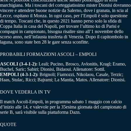
marchigiana. Ma i toscani del corteggiatissimo mister Dionisi dovranno
vincere e attendere buone notizie da Salerno, dove i granata, in scia al
Lecce, ospitano il Monza. In ogni caso, per l’Empoli è solo questione
di tempo. Toscani che, in questo 2021 hanno perso solo la sfida di
Coppa Italia in casa del Napoli, per trovare l’ultimo ko di Parisi e
compagni in campionato, bisogna risalire sino all’1 novembre dello
scorso anno, nell’infausta trasferta di Venezia. Dopo il capitombolo in
laguna, sono state ben 28 le gare senza sconfitte.
PROBABILI FORMAZIONI ASCOLI – EMPOLI
ASCOLI (3-4-1-2):
Leali; Pucino, Brosco, Avlonitis, Kragl; Eramo,
Buchel, Saric; Sabiri; Dionisi, Bidaoui. Allenatore: Sottil.
EMPOLI (4-3-1-2):
Brignoli; Fiamozzi, Nikolaou, Casale, Terzic;
Haas, Stulac, Ricci; Bajrami; La Mantia, Matos. Allenatore: Dionisi.
DOVE VEDERLA IN TV
Il match Ascoli-Empoli, in programma sabato 1 maggio con calcio
d’inizio alle 14, e valevole per la 35esima giornata del campionato di
serie B, sarà visibile sulla piattaforma Dazn.
QUOTE