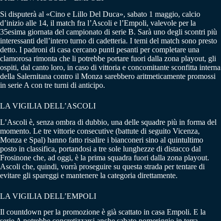
Si disputerà al «Cino e Lillo Del Duca», sabato 1 maggio, calcio
d’inizio alle 14, il match fra l’Ascoli e l’Empoli, valevole per la
35esima giornata del campionato di serie B. Sarà uno degli scontri più
interessanti dell’intero turno di cadetteria. I temi del match sono presto
detto. I padroni di casa cercano punti pesanti per completare una
clamorosa rimonta che li potrebbe portare fuori dalla zona playout, gli
ospiti, dal canto loro, in caso di vittoria e concomitante sconfitta interna
della Salernitana contro il Monza sarebbero aritmeticamente promossi
in serie A con tre turni di anticipo.
LA VIGILIA DELL’ASCOLI
L’Ascoli è, senza ombra di dubbio, una delle squadre più in forma del
momento. Le tre vittorie consecutive (battute di seguito Vicenza,
Monza e Spal) hanno fatto risalire i bianconeri sino al quintultimo
posto in classifica, portandosi a tre sole lunghezze di distacco dal
Frosinone che, ad oggi, è la prima squadra fuori dalla zona playout.
Ascoli che, quindi, vorrà proseguire su questa strada per tentare di
evitare gli spareggi e mantenere la categoria direttamente.
LA VIGILIA DELL’EMPOLI
Il countdown per la promozione è già scattato in casa Empoli. E la
serie A potrebbe concretizzarsi anche sabato pomeriggio in terra