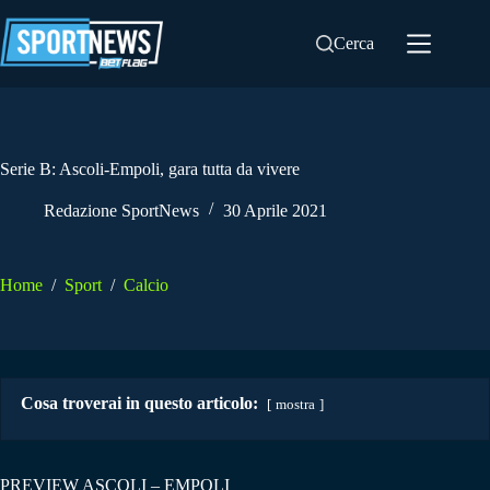
Salta
al
Cerca
contenuto
Serie B: Ascoli-Empoli, gara tutta da vivere
Redazione SportNews
30 Aprile 2021
Home
/
Sport
/
Calcio
Cosa troverai in questo articolo:
mostra
PREVIEW ASCOLI – EMPOLI