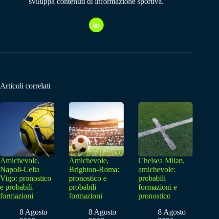
sviluppa contenuti di informazione sportiva.
Articoli correlati
Amichevole,
Amichevole,
Chelsea Milan,
Napoli-Celta
Brighton-Roma:
amichevole:
Vigo: pronostico
pronostico e
probabili
e probabili
probabili
formazioni e
formazioni
formazioni
pronostico
8 Agosto
8 Agosto
8 Agosto