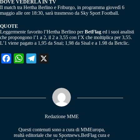
DOVE VEDERLA IN TV
Il match tra Hertha Berlino e Friburgo, in programma giovedì 6
maggio alle ore 18:30, sarà trasmesso da Sky Sport Football.
QUOTE
Leggermente favorito l’Hertha Berlino per
BetFlag
ed i suoi analisti
che propongono l’1 a 2, il 2 a 3,55 con l’X che moltiplica per 3,55.
L’1 viene pagato a 1,95 da Snai; 1,98 da Sisal e a 1.98 da Betclic.
Fa
W
Te
X
ce
ha
le
bo
ts
gr
ok
A
a
pp
m
Redazione MME
Questi contenuti sono a cura di MMEuropa,
realtà editoriale che su Sportnews.BetFlag cura e