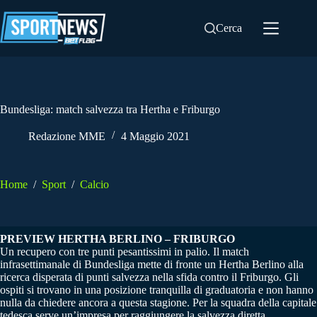
Salta
al
Cerca
contenuto
Bundesliga: match salvezza tra Hertha e Friburgo
Redazione MME
4 Maggio 2021
Home
/
Sport
/
Calcio
PREVIEW HERTHA BERLINO – FRIBURGO
Un recupero con tre punti pesantissimi in palio. Il match
infrasettimanale di Bundesliga mette di fronte un Hertha Berlino alla
ricerca disperata di punti salvezza nella sfida contro il Friburgo. Gli
ospiti si trovano in una posizione tranquilla di graduatoria e non hanno
nulla da chiedere ancora a questa stagione. Per la squadra della capitale
tedesca serve un’impresa per raggiungere la salvezza diretta.