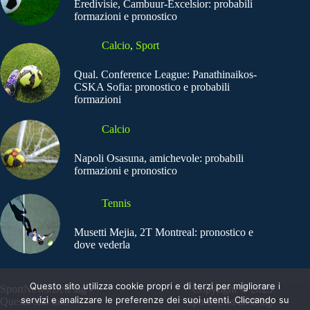
Eredivisie, Cambuur-Excelsior: probabili
formazioni e pronostico
Calcio
,
Sport
Qual. Conference League: Panathinaikos-
CSKA Sofia: pronostico e probabili
formazioni
Calcio
Napoli Osasuna, amichevole: probabili
formazioni e pronostico
Tennis
Musetti Mejia, 2T Montreal: pronostico e
dove vederla
Questo sito utilizza cookie propri e di terzi per migliorare i
SportNews.BetFlag -
Copyright © 2025
servizi e analizzare le preferenze dei suoi utenti. Cliccando su
Questo sito non
SportNews BetFlag