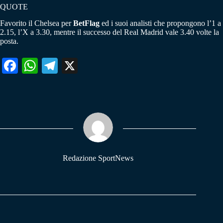
QUOTE
Favorito il Chelsea per
BetFlag
ed i suoi analisti che propongono l’1 a
2.15, l’X a 3.30, mentre il successo del Real Madrid vale 3.40 volte la
posta.
Fa
W
Te
X
ce
ha
le
bo
ts
gr
ok
A
a
pp
m
Redazione SportNews