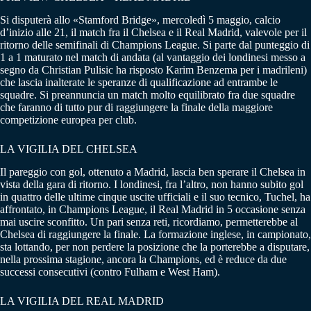
Si disputerà allo «Stamford Bridge», mercoledì 5 maggio, calcio
d’inizio alle 21, il match fra il Chelsea e il Real Madrid, valevole per il
ritorno delle semifinali di Champions League. Si parte dal punteggio di
1 a 1 maturato nel match di andata (al vantaggio dei londinesi messo a
segno da Christian Pulisic ha risposto Karim Benzema per i madrileni)
che lascia inalterate le speranze di qualificazione ad entrambe le
squadre. Si preannuncia un match molto equilibrato fra due squadre
che faranno di tutto pur di raggiungere la finale della maggiore
competizione europea per club.
LA VIGILIA DEL CHELSEA
Il pareggio con gol, ottenuto a Madrid, lascia ben sperare il Chelsea in
vista della gara di ritorno. I londinesi, fra l’altro, non hanno subito gol
in quattro delle ultime cinque uscite ufficiali e il suo tecnico, Tuchel, ha
affrontato, in Champions League, il Real Madrid in 5 occasione senza
mai uscire sconfitto. Un pari senza reti, ricordiamo, permetterebbe al
Chelsea di raggiungere la finale. La formazione inglese, in campionato,
sta lottando, per non perdere la posizione che la porterebbe a disputare,
nella prossima stagione, ancora la Champions, ed è reduce da due
successi consecutivi (contro Fulham e West Ham).
LA VIGILIA DEL REAL MADRID