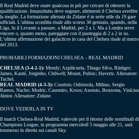
Il Real Madrid deve osare qualcosa in più per cercare di ottenere la
qualificazione. Innanzitutto deve segnare, altrimenti il Chelsea avrebbe
la meglio. La formazione allenata da Zidane è in serie utile da 19 gare
ufficiali. L’ultima sconfitta risale allo scorso 30 gennaio, quando, nella
Liga, fu il Levante a passare, a Madrid, per 2 a 1. Ma a Londra serve
vincere o, quanto meno, pareggiare con il punteggia di 2 a 2 in su.
L’ultima affermazione dei galacticos in casa del Chelsea risale al marzo
del 2013.
PROBABILI FORMAZIONI CHELSEA – REAL MADRID
CHELSEA (3-4-2-1):
Mendy; Azpilicueta, Thiago Silva, Rüdiger;
James, Kanté, Jorginho, Chilwell; Mount, Pulisic; Havertz. Allenatore:
Tuchel.
REAL MADRID (4-3-3):
Courtois; Odriozola, Militao, Sergio
Ramos, Nacho; Modric, Casemiro, Kroos; Asensio, Benzema, Vinícius
Júnior. Allenatore: Zidane.
DOVE VEDERLA IN TV
Il match Chelsea-Real Madrid, valevole per il ritorno delle semifinali di
Champions League, in programma mercoledì 5 maggio alle 21, sarà
trasmesso in diretta sui canali Sky.