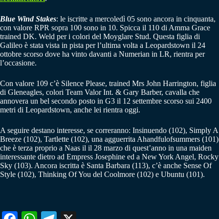
Blue Wind Stakes
: le iscritte a mercoledì 05 sono ancora in cinquanta,
con valore RPR sopra 100 sono in 10. Spicca il 110 di Amma Grace
trained DK. Weld per i colori del Moyglare Stud. Questa figlia di
Galileo è stata vista in pista per l’ultima volta a Leopardstown il 24
ottobre scorso dove ha vinto davanti a Numerian in LR, rientra per
l’occasione.
Con valore 109 c’è Silence Please, trained Mrs John Harrington, figlia
di Gleneagles, colori Team Valor Int. & Gary Barber, cavalla che
annovera un bel secondo posto in G3 il 12 settembre scorso sui 2400
metri di Leopardstown, anche lei rientra oggi.
A seguire destano interesse, se correranno: Insinuendo (102), Simply A
Breeze (102), Tartlette (102), una agguerrita Ahandfulofsummers (101)
che è terza proprio a Naas il il 28 marzo di quest’anno in una maiden
interessante dietro ad Empress Josephine ed a New York Angel, Rocky
Sky (103). Ancora iscritta è Santa Barbara (113), c’è anche Sense Of
Style (102), Thinking Of You del Coolmore (102) e Ubuntu (101).