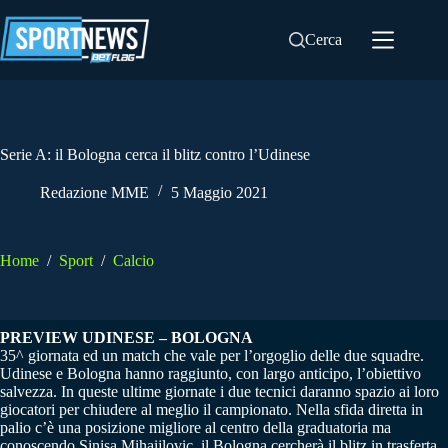
Salta
al
Cerca
contenuto
Serie A: il Bologna cerca il blitz contro l’Udinese
Redazione MME
5 Maggio 2021
Home
/
Sport
/
Calcio
PREVIEW UDINESE – BOLOGNA
35^ giornata ed un match che vale per l’orgoglio delle due squadre.
Udinese e Bologna hanno raggiunto, con largo anticipo, l’obiettivo
salvezza. In queste ultime giornate i due tecnici daranno spazio ai loro
giocatori per chiudere al meglio il campionato. Nella sfida diretta in
palio c’è una posizione migliore al centro della graduatoria ma
conoscendo Sinisa Mihaijlovic, il Bologna cercherà il blitz in trasferta.