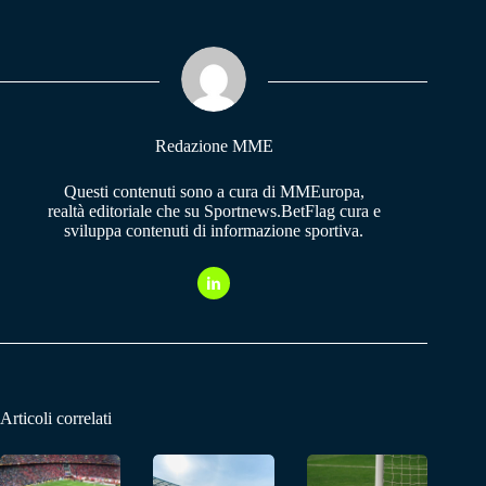
bo
ts
gr
ok
A
a
pp
m
Redazione MME
Questi contenuti sono a cura di MMEuropa,
realtà editoriale che su Sportnews.BetFlag cura e
sviluppa contenuti di informazione sportiva.
Articoli correlati