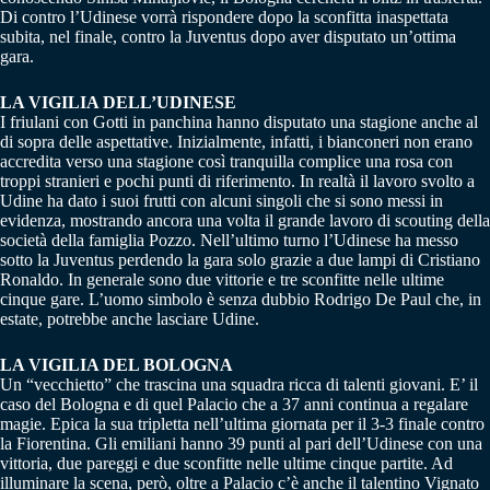
Di contro l’Udinese vorrà rispondere dopo la sconfitta inaspettata
subita, nel finale, contro la Juventus dopo aver disputato un’ottima
gara.
LA VIGILIA DELL’UDINESE
I friulani con Gotti in panchina hanno disputato una stagione anche al
di sopra delle aspettative. Inizialmente, infatti, i bianconeri non erano
accredita verso una stagione così tranquilla complice una rosa con
troppi stranieri e pochi punti di riferimento. In realtà il lavoro svolto a
Udine ha dato i suoi frutti con alcuni singoli che si sono messi in
evidenza, mostrando ancora una volta il grande lavoro di scouting della
società della famiglia Pozzo. Nell’ultimo turno l’Udinese ha messo
sotto la Juventus perdendo la gara solo grazie a due lampi di Cristiano
Ronaldo. In generale sono due vittorie e tre sconfitte nelle ultime
cinque gare. L’uomo simbolo è senza dubbio Rodrigo De Paul che, in
estate, potrebbe anche lasciare Udine.
LA VIGILIA DEL BOLOGNA
Un “vecchietto” che trascina una squadra ricca di talenti giovani. E’ il
caso del Bologna e di quel Palacio che a 37 anni continua a regalare
magie. Epica la sua tripletta nell’ultima giornata per il 3-3 finale contro
la Fiorentina. Gli emiliani hanno 39 punti al pari dell’Udinese con una
vittoria, due pareggi e due sconfitte nelle ultime cinque partite. Ad
illuminare la scena, però, oltre a Palacio c’è anche il talentino Vignato