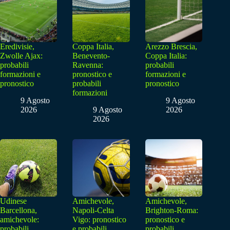
Eredivisie,
Coppa Italia,
Arezzo Brescia,
Zwolle Ajax:
Benevento-
Coppa Italia:
probabili
Ravenna:
probabili
formazioni e
pronostico e
formazioni e
pronostico
probabili
pronostico
formazioni
9 Agosto
9 Agosto
2026
9 Agosto
2026
2026
Udinese
Amichevole,
Amichevole,
Barcellona,
Napoli-Celta
Brighton-Roma:
amichevole:
Vigo: pronostico
pronostico e
probabili
e probabili
probabili