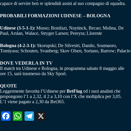
capace di servire ben re splendidi assist al suo compagno di squadra.
PROBABILI FORMAZIONI UDINESE – BOLOGNA
Udinese (3-5-1-1):
Musso; Bonifazi, Nuytinck, Becao; Molina, De
Paul, Arslan, Walace, Stryger Larsen; Pereyra; Llorente
Bologna (4-2-3-1):
Skorupski; De Silvestri, Danilo, Soumaoro,
Tomiyasu; Schouten, Svanberg; Skov Olsen, Soriano, Barrow; Palacio
DOVE VEDERLA IN TV
Il match tra Udinese e Bologna, in programma sabato 8 maggio alle
ore 15, sarà trasmesso da Sky Sport.
QUOTE
Leggermente favorita l’Udinese per
BetFlag
ed i suoi analisti che
propongono l’1 a 2,32, il 2 a 3,10 con l’X che moltiplica per 3,05.
L’1 viene pagato a 2,30 da Bet365.
Fa
W
Te
X
ce
ha
le