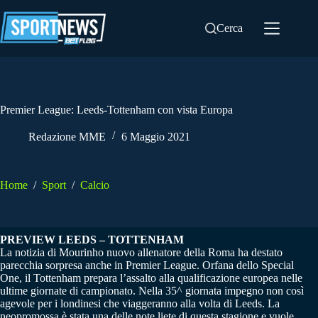
Salta
al
Cerca
contenuto
Premier League: Leeds-Tottenham con vista Europa
Redazione MME
6 Maggio 2021
Home
/
Sport
/
Calcio
PREVIEW LEEDS – TOTTENHAM
La notizia di Mourinho nuovo allenatore della Roma ha destato
parecchia sorpresa anche in Premier League. Orfana dello Special
One, il Tottenham prepara l’assalto alla qualificazione europea nelle
ultime giornate di campionato. Nella 35^ giornata impegno non così
agevole per i londinesi che viaggeranno alla volta di Leeds. La
neopromossa è stata una delle note liete di questa stagione e vuole