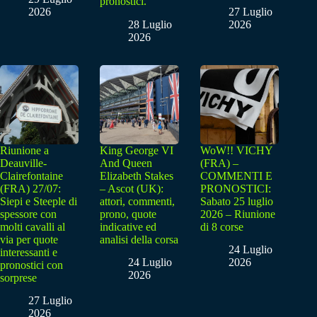
pronostici.
2026
27 Luglio
28 Luglio
2026
2026
Riunione a
King George VI
WoW!! VICHY
Deauville-
And Queen
(FRA) –
Clairefontaine
Elizabeth Stakes
COMMENTI E
(FRA) 27/07:
– Ascot (UK):
PRONOSTICI:
Siepi e Steeple di
attori, commenti,
Sabato 25 luglio
spessore con
prono, quote
2026 – Riunione
molti cavalli al
indicative ed
di 8 corse
via per quote
analisi della corsa
24 Luglio
interessanti e
24 Luglio
2026
pronostici con
2026
sorprese
27 Luglio
2026