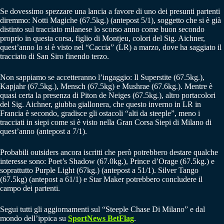
Se dovessimo spezzare una lancia a favore di uno dei presunti partenti
diremmo: Notti Magiche (67.5kg.) (antepost 5/1), soggetto che si è già
distinto sul tracciato milanese lo scorso anno come buon secondo
proprio in questa corsa, figlio di Montjeu, colori del Sig. Aichner,
quest’anno lo si è visto nel “Caccia” (LR) a marzo, dove ha saggiato il
tracciato di San Siro finendo terzo.
Non sappiamo se accetteranno l’ingaggio: Il Superstite (67.5kg.),
Kapjahr (67.5kg.), Mensch (67.5kg) e Mushrae (67.6kg.). Mentre è
quasi certa la presenza di Piton de Neiges (67.5kg.), altro portacolori
del Sig. Aichner, giubba giallonera, che questo inverno in LR in
Francia è secondo, gradisce gli ostacoli “alti da steeple”, meno i
tracciati in siepi come si è visto nella Gran Corsa Siepi di Milano di
quest’anno (antepost a 7/1).
Probabili outsiders ancora iscritti che però potrebbero destare qualche
interesse sono: Poet’s Shadow (67.0kg.), Prince d’Orage (67.5kg.) e
soprattutto Purple Light (67kg.) (antepost a 51/1). Silver Tango
(67.5kg) (antepost a 61/1) e Star Maker potrebbero concludere il
campo dei partenti.
Segui tutti gli aggiornamenti sul “Steeple Chase Di Milano” e dal
mondo dell’ippica su
SportNews BetFlag
.