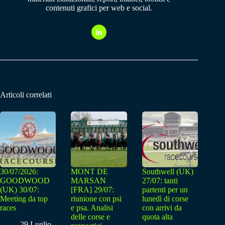
contenuti grafici per web e social.
Articoli correlati
30/07/2026:
MONT DE
Southwell (UK)
GOODWOOD
MARSAN
27/07: tanti
(UK) 30/07:
[FRA] 29/07:
partenti per un
Meeting da top
riunione con psi
lunedì di corse
races
e psa. Analisi
con arrivi da
delle corse e
quota alta
29 Luglio