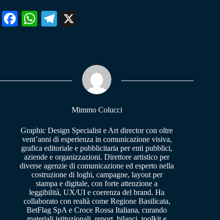
Fa
W
Te
X
ce
ha
le
bo
ts
gr
ok
A
a
pp
m
Mimmo Colucci
Graphic Design Specialist e Art director con oltre
vent’anni di esperienza in comunicazione visiva,
grafica editoriale e pubblicitaria per enti pubblici,
aziende e organizzazioni. Direttore artistico per
diverse agenzie di comunicazione ed esperto nella
costruzione di loghi, campagne, layout per
stampa e digitale, con forte attenzione a
leggibilità, UX/UI e coerenza del brand. Ha
collaborato con realtà come Regione Basilicata,
BetFlag SpA e Croce Rossa Italiana, curando
materiali istituzionali, report, bilanci, toolkit e