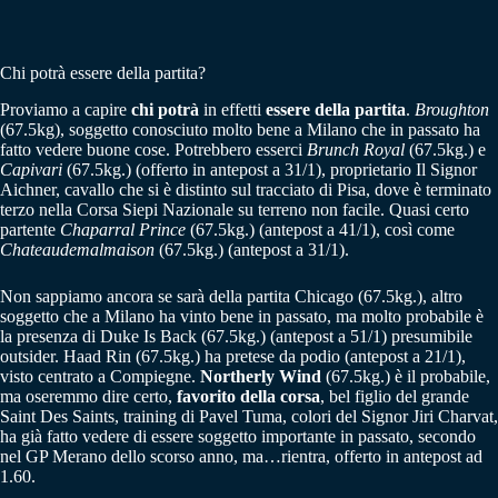
Chi potrà essere della partita?
Proviamo a capire
chi potrà
in effetti
essere della partita
.
Broughton
(67.5kg), soggetto conosciuto molto bene a Milano che in passato ha
fatto vedere buone cose. Potrebbero esserci
Brunch Royal
(67.5kg.) e
Capivari
(67.5kg.) (offerto in antepost a 31/1), proprietario Il Signor
Aichner, cavallo che si è distinto sul tracciato di Pisa, dove è terminato
terzo nella Corsa Siepi Nazionale su terreno non facile. Quasi certo
partente
Chaparral Prince
(67.5kg.) (antepost a 41/1), così come
Chateaudemalmaison
(67.5kg.) (antepost a 31/1).
Non sappiamo ancora se sarà della partita Chicago (67.5kg.), altro
soggetto che a Milano ha vinto bene in passato, ma molto probabile è
la presenza di Duke Is Back (67.5kg.) (antepost a 51/1) presumibile
outsider. Haad Rin (67.5kg.) ha pretese da podio (antepost a 21/1),
visto centrato a Compiegne.
Northerly Wind
(67.5kg.) è il probabile,
ma oseremmo dire certo,
favorito della corsa
, bel figlio del grande
Saint Des Saints, training di Pavel Tuma, colori del Signor Jiri Charvat,
ha già fatto vedere di essere soggetto importante in passato, secondo
nel GP Merano dello scorso anno, ma…rientra, offerto in antepost ad
1.60.