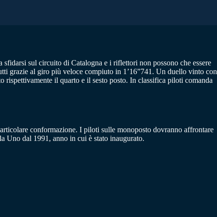
idarsi sul circuito di Catalogna e i riflettori non possono che essere
utti grazie al giro più veloce compiuto in 1’16”741. Un duello vinto con
rispettivamente il quarto e il sesto posto. In classifica piloti comanda
particolare conformazione. I piloti sulle monoposto dovranno affrontare
ula Uno dal 1991, anno in cui è stato inaugurato.