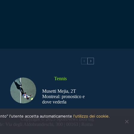
Tennis
Musetti Mejia, 2T
Montreal: pronostico e
dove vederla
nsento" l'utente accetta automaticamente
l'utilizzo dei cookie.
Copyright © 2025 SportNews BetFlag
e: Via degli Aldobrandeschi, 300 | 00163 | Roma