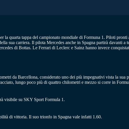
a quarta tappa del campionato mondiale di Formuna 1. Piloti pronti a sf
lla sua carriera. Il pilota Mercedes anche in Spagna partirà davanti a t
rcedes di Bottas. Le Ferrari di Leclerc e Sainz hanno invece conquistato 
ometri da Barcellona, considerato uno dei più impegnativi vista la sua 
 tracciato, lungo poco più di quattro chilometri e mezzo si corre in Form
rà visibile su SKY Sport Formula 1.
ità di vittoria. Il suo trionfo in Spagna vale infatti 1.60.