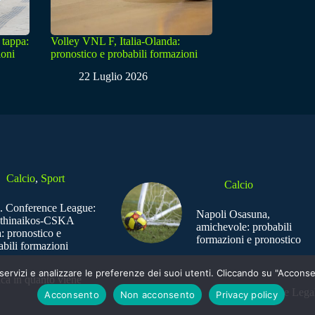
 tappa:
Volley VNL F, Italia-Olanda:
ioni
pronostico e probabili formazioni
22 Luglio 2026
Calcio
,
Sport
Calcio
. Conference League:
Napoli Osasuna,
thinaikos-CSKA
amichevole: probabili
: pronostico e
formazioni e pronostico
abili formazioni
e i servizi e analizzare le preferenze dei suoi utenti. Cliccando su "Acco
ica in quanto viene
Sede Legal
Acconsento
Non acconsento
Privacy policy