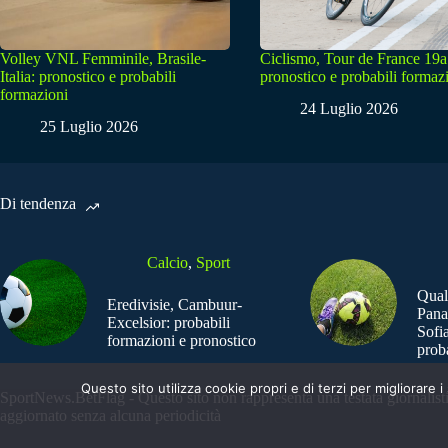
Volley VNL Femminile, Brasile-
Ciclismo, Tour de France 19a
Italia: pronostico e probabili
pronostico e probabili formaz
formazioni
24 Luglio 2026
25 Luglio 2026
Di tendenza
Calcio
,
Sport
Qual
Eredivisie, Cambuur-
Pana
Excelsior: probabili
Sofia
formazioni e pronostico
prob
Questo sito utilizza cookie propri e di terzi per migliorar
SportNews.BetFlag - Questo sito non rappresenta una testata giornalist
aggiornato senza alcuna periodicità