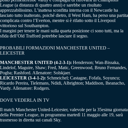
League (a distanza di quattro anni) e sarebbe un risultato
apprezzabilissimo. L’inattesa sconfitta interna con il Newcastle ha
lasciato tutto inalterato, poiché dietro, il West Ham, ha perso una partita
complicata contro l’Everton, mentre si è rifatto sotto il Liverpool
vittorioso sul Southampton.
I margini per tenere le mani sulla quarta posizione ci sono tutti, ma la
sfida dell’Old Trafford potrebbe lasciare il segno.
PROBABILI FORMAZIONI MANCHESTER UNITED –
LEICESTER
MANCHESTER UNITED (4-2-3-1):
Henderson; Wan-Bissaka,
Lindelof, Maguire, Shaw; Fred, Matic, Greenwood, Bruno Fernandes,
Pogba; Rashford. Allenatore: Solskjaer.
LEICESTER (3-4-1-2):
Schmeichel; Castagne, Fofafa, Soyuncu;
Ricardo Pereira, Tielemans, Ndidi, Albrighton; Maddison, Iheanacho,
Vardy. Allenatore: Rodgers.
DOVE VEDERLA IN TV
Il match Manchester United-Leicester, valevole per la 35esima giornata
della Premier League, in programma martedì 11 maggio alle 19, sarà
trasmesso in diretta sui canali Sky.