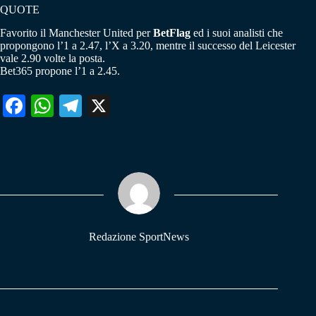
QUOTE
Favorito il Manchester United per
BetFlag
ed i suoi analisti che
propongono l’1 a 2.47, l’X a 3.20, mentre il successo del Leicester
vale 2.90 volte la posta.
Bet365 propone l’1 a 2.45.
Fa
W
Te
X
ce
ha
le
bo
ts
gr
ok
A
a
pp
m
Redazione SportNews