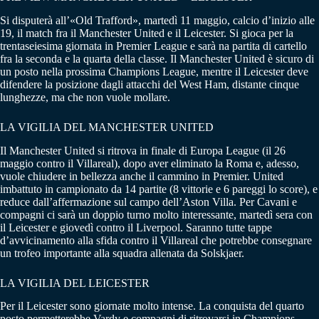
Si disputerà all’«Old Trafford», martedì 11 maggio, calcio d’inizio alle
19, il match fra il Manchester United e il Leicester. Si gioca per la
trentaseiesima giornata in Premier League e sarà na partita di cartello
fra la seconda e la quarta della classe. Il Manchester United è sicuro di
un posto nella prossima Champions League, mentre il Leicester deve
difendere la posizione dagli attacchi del West Ham, distante cinque
lunghezze, ma che non vuole mollare.
LA VIGILIA DEL MANCHESTER UNITED
Il Manchester United si ritrova in finale di Europa League (il 26
maggio contro il Villareal), dopo aver eliminato la Roma e, adesso,
vuole chiudere in bellezza anche il cammino in Premier. United
imbattuto in campionato da 14 partite (8 vittorie e 6 pareggi lo score), e
reduce dall’affermazione sul campo dell’Aston Villa. Per Cavani e
compagni ci sarà un doppio turno molto interessante, martedì sera con
il Leicester e giovedì contro il Liverpool. Saranno tutte tappe
d’avvicinamento alla sfida contro il Villareal che potrebbe consegnare
un trofeo importante alla squadra allenata da Solskjaer.
LA VIGILIA DEL LEICESTER
Per il Leicester sono giornate molto intense. La conquista del quarto
posto permetterebbe Vardy e compagni di ritrovarsi in Champions