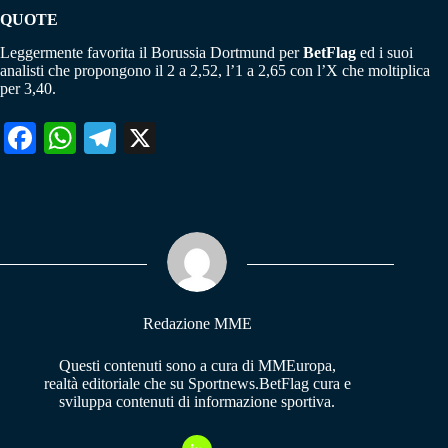
QUOTE
Leggermente favorita il Borussia Dortmund per
BetFlag
ed i suoi
analisti che propongono il 2 a 2,52, l’1 a 2,65 con l’X che moltiplica
per 3,40.
Fa
W
Te
X
ce
ha
le
bo
ts
gr
ok
A
a
pp
m
Redazione MME
Questi contenuti sono a cura di MMEuropa,
realtà editoriale che su Sportnews.BetFlag cura e
sviluppa contenuti di informazione sportiva.