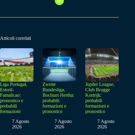
Articoli correlati
Liga Portugal,
Zweite
Jupiler League,
Estoril-
Bundesliga,
Club Brugge
Famalicao:
Bochum Hertha:
Kortrijk:
pronostico e
probabili
probabili
probabili
formazioni e
formazioni e
formazioni
pronostico
pronostico
7 Agosto
7 Agosto
7 Agosto
2026
2026
2026