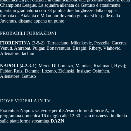
Champions League. La squadra allenata da Gattuso è attualmente
quarta in graduatoria con 73 punti a due lunghezze dalla coppia
formata da Atalanta e Milan pur dovendo guardarsi le spalle dalla
Juventus, distante appena un punto.
PROBABILI FORMAZIONI
FIORENTINA
(3-5-2): Terracciano; Milenkovic, Pezzella, Caceres;
Venuti, Amrabat, Pulgar, Bonaventura, Biraghi; Ribery, Vlahovic.
Allenatore: Iachini
NAPOLI
(4-2-3-1): Meret; Di Lorenzo, Manolas, Rrahmani, Hysaj;
Fabian Ruiz, Demme; Lozano, Zielinski, Insigne; Osimhen.
Allenatore: Gattuso
DOVE VEDERLA IN TV
Fiorentina-Napoli, valevole per il 37esimo turno di Serie A, in
programma domenica 16 maggio alle 12.30. sarà trasmessa in diretta
sulla piattaforma streaming
DAZN