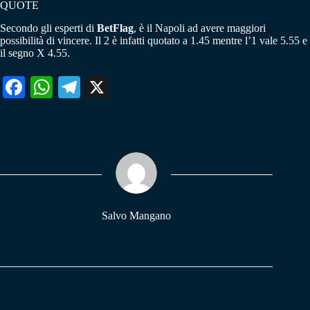
QUOTE
Secondo gli esperti di
BetFlag
, è il Napoli ad avere maggiori
possibilità di vincere. Il 2 è infatti quotato a 1.45 mentre l’1 vale 5.55 e
il segno X 4.55.
Fa
W
Te
X
ce
ha
le
bo
ts
gr
ok
A
a
pp
m
Salvo Mangano