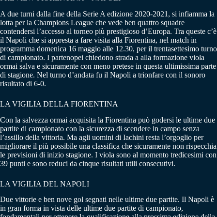
A due turni dalla fine della Serie A edizione 2020-2021, si infiamma la
lotta per la Champions League che vede ben quattro squadre
contendersi l’accesso al torneo più prestigioso d’Europa. Tra queste c’è
il Napoli che si appresta a fare visita alla Fiorentina, nel match in
programma domenica 16 maggio alle 12.30, per il trentasettesimo turno
di campionato. I partenopei chiedono strada a alla formazione viola
ormai salva e sicuramente con meno pretese in questa ultimissima parte
di stagione. Nel turno d’andata fu il Napoli a trionfare con il sonoro
risultato di 6-0.
LA VIGILIA DELLA FIORENTINA
Con la salvezza ormai acquisita la Fiorentina può godersi le ultime due
partite di campionato con la sicurezza di scendere in campo senza
l’assillo della vittoria. Ma agli uomini di Iachini resta l’orgoglio per
migliorare il più possibile una classifica che sicuramente non rispecchia
le previsioni di inizio stagione. I viola sono al momento tredicesimi con
39 punti e sono reduci da cinque risultati utili consecutivi.
LA VIGILIA DEL NAPOLI
Due vittorie e ben nove gol segnati nelle ultime due partite. Il Napoli è
in gran forma in vista delle ultime due partite di campionato,
fondamentali per ottenere la qualificazione alla prossima edizione della