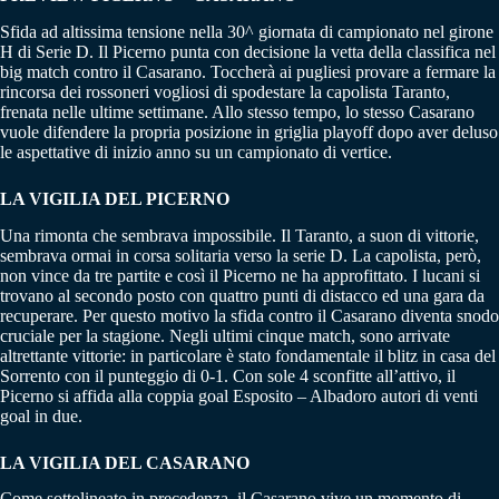
Sfida ad altissima tensione nella 30^ giornata di campionato nel girone
H di Serie D. Il Picerno punta con decisione la vetta della classifica nel
big match contro il Casarano. Toccherà ai pugliesi provare a fermare la
rincorsa dei rossoneri vogliosi di spodestare la capolista Taranto,
frenata nelle ultime settimane. Allo stesso tempo, lo stesso Casarano
vuole difendere la propria posizione in griglia playoff dopo aver deluso
le aspettative di inizio anno su un campionato di vertice.
LA VIGILIA DEL PICERNO
Una rimonta che sembrava impossibile. Il Taranto, a suon di vittorie,
sembrava ormai in corsa solitaria verso la serie D. La capolista, però,
non vince da tre partite e così il Picerno ne ha approfittato. I lucani si
trovano al secondo posto con quattro punti di distacco ed una gara da
recuperare. Per questo motivo la sfida contro il Casarano diventa snodo
cruciale per la stagione. Negli ultimi cinque match, sono arrivate
altrettante vittorie: in particolare è stato fondamentale il blitz in casa del
Sorrento con il punteggio di 0-1. Con sole 4 sconfitte all’attivo, il
Picerno si affida alla coppia goal Esposito – Albadoro autori di venti
goal in due.
LA VIGILIA DEL CASARANO
Come sottolineato in precedenza, il Casarano vive un momento di