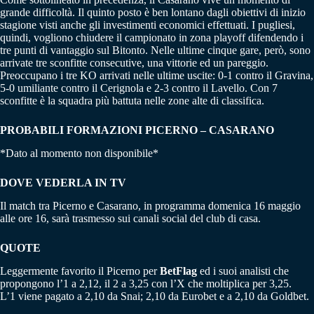
grande difficoltà. Il quinto posto è ben lontano dagli obiettivi di inizio
stagione visti anche gli investimenti economici effettuati. I pugliesi,
quindi, vogliono chiudere il campionato in zona playoff difendendo i
tre punti di vantaggio sul Bitonto. Nelle ultime cinque gare, però, sono
arrivate tre sconfitte consecutive, una vittorie ed un pareggio.
Preoccupano i tre KO arrivati nelle ultime uscite: 0-1 contro il Gravina,
5-0 umiliante contro il Cerignola e 2-3 contro il Lavello. Con 7
sconfitte è la squadra più battuta nelle zone alte di classifica.
PROBABILI FORMAZIONI PICERNO – CASARANO
*Dato al momento non disponibile*
DOVE VEDERLA IN TV
Il match tra Picerno e Casarano, in programma domenica 16 maggio
alle ore 16, sarà trasmesso sui canali social del club di casa.
QUOTE
Leggermente favorito il Picerno per
BetFlag
ed i suoi analisti che
propongono l’1 a 2,12, il 2 a 3,25 con l’X che moltiplica per 3,25.
L’1 viene pagato a 2,10 da Snai; 2,10 da Eurobet e a 2,10 da Goldbet.