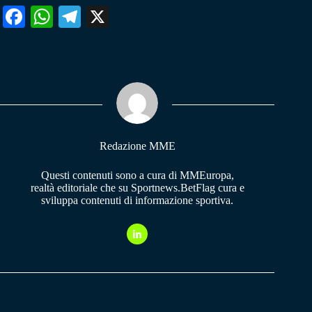
Fa
W
Te
X
ce
ha
le
bo
ts
gr
ok
A
a
pp
m
Redazione MME
Questi contenuti sono a cura di MMEuropa,
realtà editoriale che su Sportnews.BetFlag cura e
sviluppa contenuti di informazione sportiva.