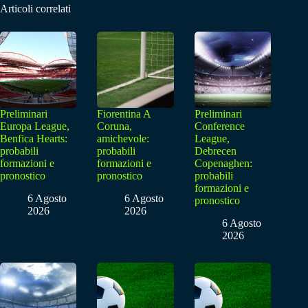
Articoli correlati
Preliminari
Fiorentina A
Preliminari
Europa League,
Coruna,
Conference
Benfica Hearts:
amichevole:
League,
probabili
probabili
Debrecen
formazioni e
formazioni e
Copenaghen:
pronostico
pronostico
probabili
formazioni e
6 Agosto
6 Agosto
pronostico
2026
2026
6 Agosto
2026