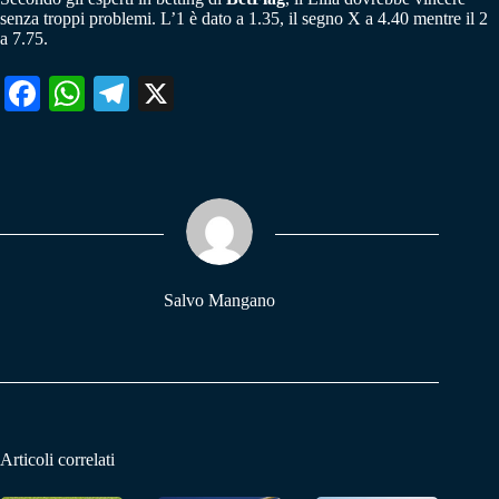
senza troppi problemi. L’1 è dato a 1.35, il segno X a 4.40 mentre il 2
a 7.75.
Fa
W
Te
X
ce
ha
le
bo
ts
gr
ok
A
a
pp
m
Salvo Mangano
Articoli correlati