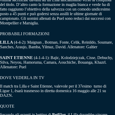
del titolo. D’altro canto la formazione in maglia bianca e verde ha di
fatto raggiunto l’obiettivo della salvezza con un comodo undicesimo
posto a 45 punti e può godersi senza assilli le ultime giornate di
campionato. Gli uomini allenati da Puel sono reduci dai successi con
Montpellier e Marsiglia.
PROBABILI FORMAZIONI
LILLA
(4-4-2): Maignan , Botman, Fonte, Celik, Reinildo, Soumare,
Sanches, Araujo, Bamba, Yilmaz, David. Allenatore: Galtier
SAINT ETIENNE
(4-1-4-1): Bajic, Kolodziejczak, Cisse, Debuchy,
Silva, Neyou, Hamoruma, Camara, Aouchiche, Bouanga, Khazrl.
Allenatore: Puel
DOVE VEDERLA IN TV
Il match tra Lilla e Saint Etienne, valevole per il 37esimo turno di
Ligue 1, èsarà trasmesso in diretta domenica 16 maggio alle 21 su
DAZN.
QUOTE
Secondo gli esperti in betting di
BetFlag
, il Lilla dovrebbe vincere