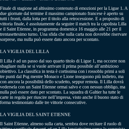
Finale di stagione ad altissimo contenuto di emozioni per la Ligue 1. A
due giornate dal termine il massimo campionato francese è aperto su
tutti i fronti, dalla lotta per il titolo alla retrocessione. E a proposito di
vittoria finale, è assolutamente da seguire il match tra la capolista Lilla
e il Saint Etienne, in programma domenica 16 maggio alle 21 per il
trentasettesimo turno. Una sfida che sulla carta non dovrebbe riservare
sorprese, ma nulla può essere dato ancora per scontato.
LA VIGILIA DEL LILLA
Il Lilla è ad un passo dal suo quarto titolo di Ligue 1, ma occorre non
sbagliare nulla se si vuole arrivare il prima possibile all’ambizioso
obiettivo. La classifica in testa è cortissima con i rossoblu primi a soli
tre punti dal Psg mentre Monaco e Lione inseguono più indietro, ma
con ancora la possibilità dello scudetto, seppur remota. Il Lilla dovrà
vedersela con un Saint Etienne ormai salvo e con nessun obbligo, ma
nulla può essere dato per scontato. La squadra di Galtier ha tutte le
carte in regola per riuscire nell’impresa, visto anche il buono stato di
forma testimoniato dalle tre vittorie consecutive.
LA VIGILIA DEL SAINT ETIENNE
Il Saint Etienne, almeno sulla carta, sembra dove recitare il ruolo di
vittima sacrificale davanti ad un Lilla lanciatissimo verso la conquista