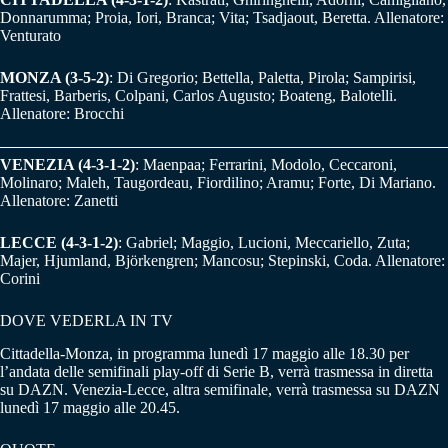
Donnarumma; Proia, Iori, Branca; Vita; Tsadjaout, Beretta. Allenatore:
Venturato
MONZA (3-5-2)
: Di Gregorio; Bettella, Paletta, Pirola; Sampirisi,
Frattesi, Barberis, Colpani, Carlos Augusto; Boateng, Balotelli.
Allenatore: Brocchi
VENEZIA (4-3-1-2)
: Maenpaa; Ferrarini, Modolo, Ceccaroni,
Molinaro; Maleh, Taugordeau, Fiordilino; Aramu; Forte, Di Mariano.
Allenatore: Zanetti
LECCE (4-3-1-2)
: Gabriel; Maggio, Lucioni, Meccariello, Zuta;
Majer, Hjumland, Björkengren; Mancosu; Stepinski, Coda. Allenatore:
Corini
DOVE VEDERLA IN TV
Cittadella-Monza, in programma lunedì 17 maggio alle 18.30 per
l’andata delle semifinali play-off di Serie B, verrà trasmessa in diretta
su DAZN. Venezia-Lecce, altra semifinale, verrà trasmessa su DAZN
lunedì 17 maggio alle 20.45.