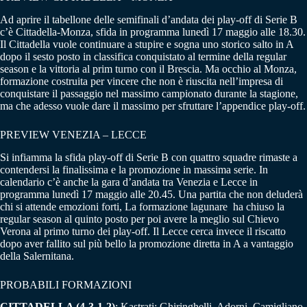
Ad aprire il tabellone delle semifinali d’andata dei play-off di Serie B
c’è Cittadella-Monza, sfida in programma lunedì 17 maggio alle 18.30.
Il Cittadella vuole continuare a stupire e sogna uno storico salto in A
dopo il sesto posto in classifica conquistato al termine della regular
season e la vittoria al prim turno con il Brescia. Ma occhio al Monza,
formazione costruita per vincere che non è riuscita nell’impresa di
conquistare il passaggio nel massimo campionato durante la stagione,
ma che adesso vuole dare il massimo per sfruttare l’appendice play-off.
PREVIEW VENEZIA – LECCE
Si infiamma la sfida play-off di Serie B con quattro squadre rimaste a
contendersi la finalissima e la promozione in massima serie. In
calendario c’è anche la gara d’andata tra Venezia e Lecce in
programma lunedì 17 maggio alle 20.45. Una partita che non deluderà
chi si attende emozioni forti, La formazione lagunare ha chiuso la
regular season al quinto posto per poi avere la meglio sul Chievo
Verona al primo turno dei play-off. Il Lecce cerca invece il riscatto
dopo aver fallito sul più bello la promozione diretta in A a vantaggio
della Salernitana.
PROBABILI FORMAZIONI
CITTADELLA (4-3-1-2)
: Kastrati; Ghiringhelli, Adorni, Camigliano,