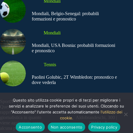
Mondiali
Mondiali, Belgio-Senegal: probabili
formazioni e pronostico
Mondiali
Mondiali, USA Bosnia: probabili formazioni
e pronostico
Tennis
Paolini Golubic, 2T Wimbledon: pronostico e
dove vederla
Questo sito utilizza cookie propri e di terzi per migliorare i
SportNews.BetFlag -
Copyright © 2025
servizi e analizzare le preferenze dei suoi utenti. Cliccando su
Questo sito non
SportNews BetFlag
"Acconsento" l'utente accetta automaticamente
l'utilizzo dei
rappresenta una testata
Sede Legale: Via degli
giornalistica in quanto
Aldobrandeschi, 300 |
cookie.
viene aggiornato senza
00163 | Roma
Acconsento
Non acconsento
Privacy policy
alcuna periodicità