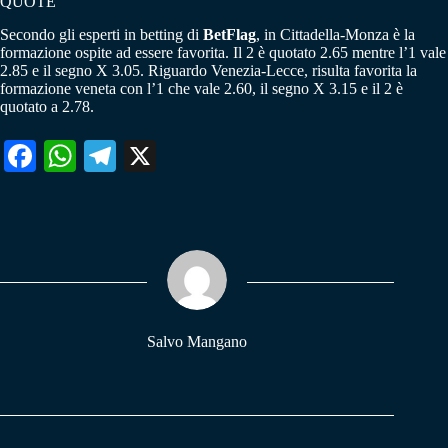
QUOTE
Secondo gli esperti in betting di
BetFlag
, in Cittadella-Monza è la
formazione ospite ad essere favorita. Il 2 è quotato 2.65 mentre l’1 vale
2.85 e il segno X 3.05. Riguardo Venezia-Lecce, risulta favorita la
formazione veneta con l’1 che vale 2.60, il segno X 3.15 e il 2 è
quotato a 2.78.
Fa
W
Te
X
ce
ha
le
bo
ts
gr
ok
A
a
pp
m
Salvo Mangano