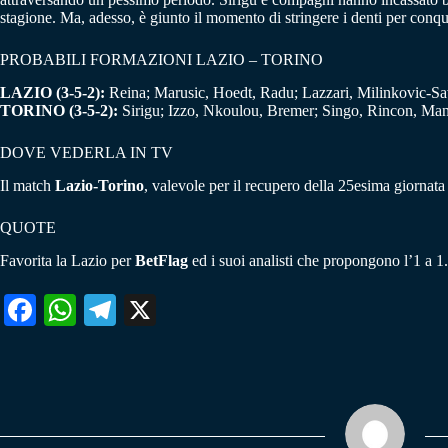
stagione. Ma, adesso, è giunto il momento di stringere i denti per conqui
PROBABILI FORMAZIONI LAZIO – TORINO
LAZIO (3-5-2):
Reina; Marusic, Hoedt, Radu; Lazzari, Milinkovic-Savi
TORINO (3-5-2):
Sirigu; Izzo, Nkoulou, Bremer; Singo, Rincon, Mandr
DOVE VEDERLA IN TV
Il match
Lazio-Torino
, valevole per il recupero della 25esima giornata 
QUOTE
Favorita la Lazio per
BetFlag
ed i suoi analisti che propongono l’1 a 1.
Fa
W
Te
X
ce
ha
le
bo
ts
gr
ok
A
a
pp
m