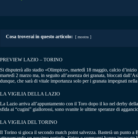
Cosa troverai in questo articolo:
mostra
PREVIEW LAZIO – TORINO
Si disputerà allo stadio «Olimpico», martedì 18 maggio, calcio d’inizio 
martedì 2 marzo ma, in seguito all’assenza dei granata, bloccati dall’As
dunque, che sarà di vitale importanza solo per i granata impegnati nella l
LA VIGILIA DELLA LAZIO
La Lazio arriva all’appuntamento con il Toro dopo il ko nel derby della 
sfida ai “cugini” giallorossi, sono svanite le ultime speranze di aggan
LA VIGILIA DEL TORINO
Il Torino si gioca il secondo match point salvezza. Basterà un punto a 
attraversando un pessimo periodo. Sirigu e compagni hanno incassato be