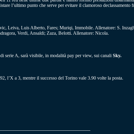
stare l’ultimo punto che serve per evitare il clamoroso declassamento fra
c, Leiva, Luis Alberto, Fares; Muriqi, Immobile. Allenatore: S. Inzagh
agora, Verdi, Ansaldi; Zaza, Belotti. Allenatore: Nicola.
di serie A, sarà visibile, in modalità pay per view, sui canali
Sky.
92, l’X a 3, mentre il successo del Torino vale 3.90 volte la posta.