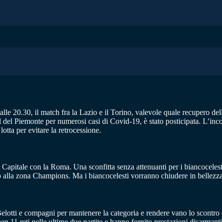
alle 20.30, il match fra la Lazio e il Torino, valevole quale recupero d
l del Piemonte per numerosi casi di Covid-19, è stato posticipata. L’inc
otta per evitare la retrocessione.
Capitale con la Roma. Una sconfitta senza attenuanti per i biancocelesti 
cio alla zona Champions. Ma i biancocelesti vorranno chiudere in bellezz
Belotti e compagni per mantenere la categoria e rendere vano lo scontro 
n 11 reti nelle ultime due partite e hanno fornito prestazioni disarman