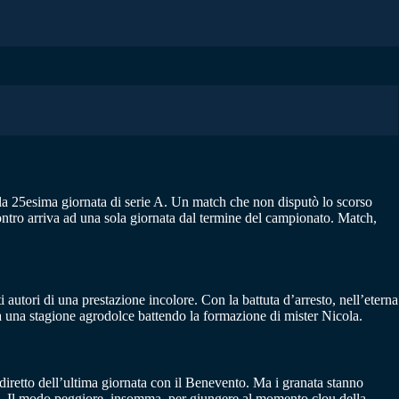
ella 25esima giornata di serie A. Un match che non disputò lo scorso
ontro arriva ad una sola giornata dal termine del campionato. Match,
autori di una prestazione incolore. Con la battuta d’arresto, nell’eterna
a una stagione agrodolce battendo la formazione di mister Nicola.
diretto dell’ultima giornata con il Benevento. Ma i granata stanno
ti. Il modo peggiore, insomma, per giungere al momento clou della