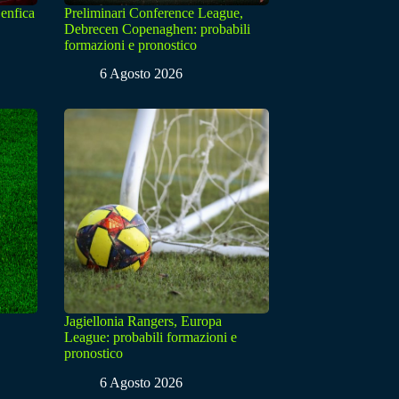
enfica
Preliminari Conference League,
Debrecen Copenaghen: probabili
formazioni e pronostico
6 Agosto 2026
Jagiellonia Rangers, Europa
League: probabili formazioni e
pronostico
6 Agosto 2026