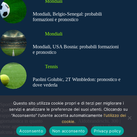
Mondiali
Mondiali, Belgio-Senegal: probabili
formazioni e pronostico
Mondiali
Mondiali, USA Bosnia: probabili formazioni
e pronostico
Tennis
Paolini Golubic, 2T Wimbledon: pronostico e
dove vederla
Questo sito utilizza cookie propri e di terzi per migliorare i
SportNews.BetFlag -
Copyright © 2025
servizi e analizzare le preferenze dei suoi utenti. Cliccando su
Questo sito non
SportNews BetFlag
"Acconsento" l'utente accetta automaticamente
l'utilizzo dei
rappresenta una testata
Sede Legale: Via degli
giornalistica in quanto
Aldobrandeschi, 300 |
cookie.
viene aggiornato senza
00163 | Roma
Acconsento
Non acconsento
Privacy policy
alcuna periodicità