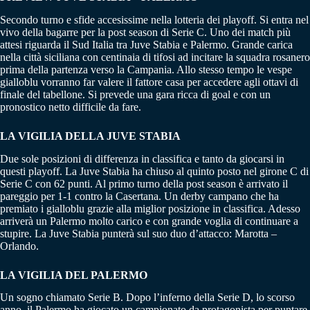
Secondo turno e sfide accesissime nella lotteria dei playoff. Si entra nel
vivo della bagarre per la post season di Serie C. Uno dei match più
attesi riguarda il Sud Italia tra Juve Stabia e Palermo. Grande carica
nella città siciliana con centinaia di tifosi ad incitare la squadra rosanero
prima della partenza verso la Campania. Allo stesso tempo le vespe
gialloblu vorranno far valere il fattore casa per accedere agli ottavi di
finale del tabellone. Si prevede una gara ricca di goal e con un
pronostico netto difficile da fare.
LA VIGILIA DELLA JUVE STABIA
Due sole posizioni di differenza in classifica e tanto da giocarsi in
questi playoff. La Juve Stabia ha chiuso al quinto posto nel girone C di
Serie C con 62 punti. Al primo turno della post season è arrivato il
pareggio per 1-1 contro la Casertana. Un derby campano che ha
premiato i gialloblu grazie alla miglior posizione in classifica. Adesso
arriverà un Palermo molto carico e con grande voglia di continuare a
stupire. La Juve Stabia punterà sul suo duo d’attacco: Marotta –
Orlando.
LA VIGILIA DEL PALERMO
Un sogno chiamato Serie B. Dopo l’inferno della Serie D, lo scorso
anno, il Palermo ha giocato un campionato da protagonista per puntare