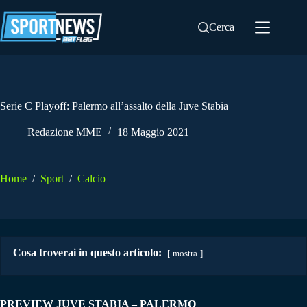
Salta
al
Cerca
contenuto
Serie C Playoff: Palermo all’assalto della Juve Stabia
Redazione MME
18 Maggio 2021
Home
/
Sport
/
Calcio
Cosa troverai in questo articolo:
mostra
PREVIEW JUVE STABIA – PALERMO