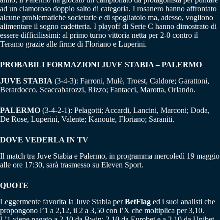
ad un clamoroso doppio salto di categoria. I rosanero hanno affrontato
alcune problematiche societarie e di spogliatoio ma, adesso, vogliono
alimentare il sogno cadetteria. I playoff di Serie C hanno dimostrato di
essere difficilissimi: al primo turno vittoria netta per 2-0 contro il
Teramo grazie alle firme di Floriano e Luperini.
PROBABILI FORMAZIONI JUVE STABIA – PALERMO
JUVE STABIA
(3-4-3): Farroni, Mulè, Troest, Caldore; Garattoni,
Berardocco, Scaccabarozzi, Rizzo; Fantacci, Marotta, Orlando.
PALERMO
(3-4-2-1): Pelagotti; Accardi, Lancini, Marconi; Doda,
De Rose, Luperini, Valente; Kanoute, Floriano; Saraniti.
DOVE VEDERLA IN TV
Il match tra Juve Stabia e Palermo, in programma mercoledì 19 maggio
alle ore 17:30, sarà trasmesso su Eleven Sport.
QUOTE
Leggermente favorita la Juve Stabia per
BetFlag
ed i suoi analisti che
propongono l’1 a 2,12, il 2 a 3,50 con l’X che moltiplica per 3,10.
L’1 viene pagato a 2,10 da Bwin; 2,10 da Eurobet e a 2,10 da Unibet.