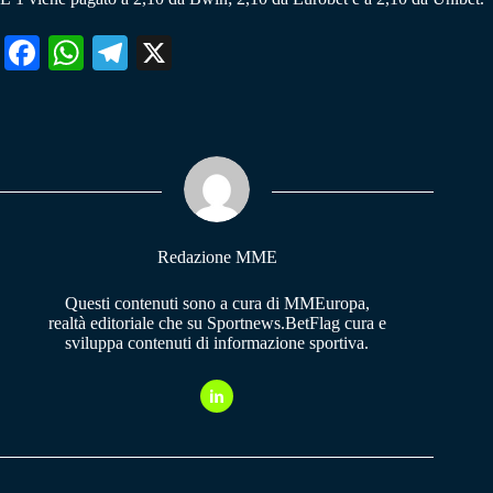
Fa
W
Te
X
ce
ha
le
bo
ts
gr
ok
A
a
pp
m
Redazione MME
Questi contenuti sono a cura di MMEuropa,
realtà editoriale che su Sportnews.BetFlag cura e
sviluppa contenuti di informazione sportiva.