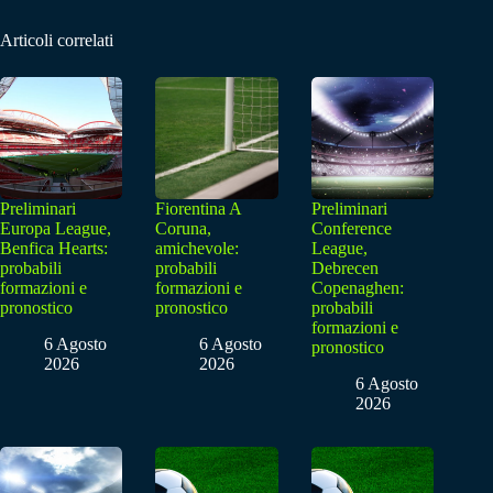
Articoli correlati
Preliminari
Fiorentina A
Preliminari
Europa League,
Coruna,
Conference
Benfica Hearts:
amichevole:
League,
probabili
probabili
Debrecen
formazioni e
formazioni e
Copenaghen:
pronostico
pronostico
probabili
formazioni e
6 Agosto
6 Agosto
pronostico
2026
2026
6 Agosto
2026