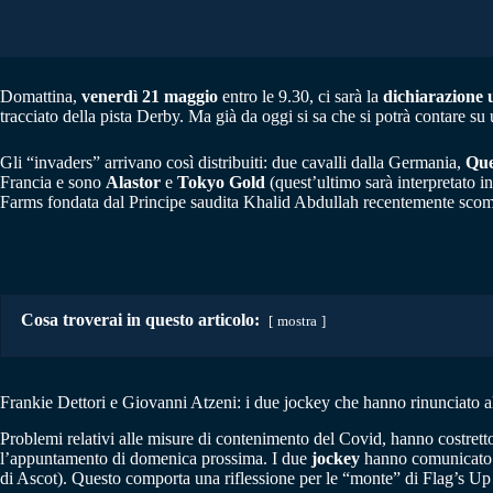
Domattina,
venerdì 21 maggio
entro le 9.30, ci sarà la
dichiarazione u
tracciato della pista Derby. Ma già da oggi si sa che si potrà contare su 
Gli “invaders” arrivano così distribuiti: due cavalli dalla Germania,
Que
Francia e sono
Alastor
e
Tokyo Gold
(quest’ultimo sarà interpretato i
Farms fondata dal Principe saudita Khalid Abdullah recentemente sco
Cosa troverai in questo articolo:
mostra
Frankie Dettori e Giovanni Atzeni: i due jockey che hanno rinunciato al
Problemi relativi alle misure di contenimento del Covid, hanno costretto 
l’appuntamento di domenica prossima. I due
jockey
hanno comunicato p
di Ascot). Questo comporta una riflessione per le “monte” di Flag’s Up