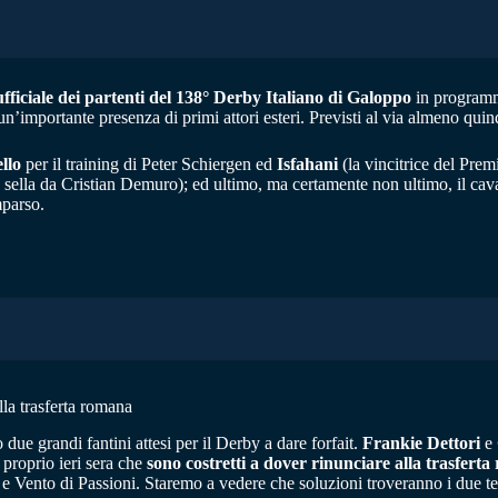
fficiale dei partenti del 138° Derby Italiano di Galoppo
in programm
un’importante presenza di primi attori esteri. Previsti al via almeno quin
llo
per il training di Peter Schiergen ed
Isfahani
(la vincitrice del Prem
n sella da Cristian Demuro); ed ultimo, ma certamente non ultimo, il cav
mparso.
la trasferta romana
due grandi fantini attesi per il Derby a dare forfait.
Frankie Dettori
e
roprio ieri sera che
sono costretti a dover rinunciare alla trasfert
 e Vento di Passioni. Staremo a vedere che soluzioni troveranno i due t