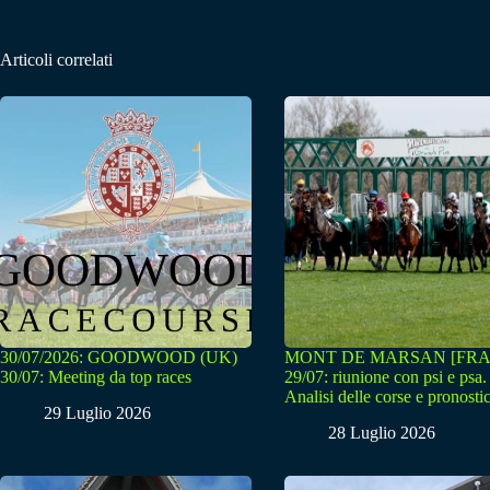
Articoli correlati
30/07/2026: GOODWOOD (UK)
MONT DE MARSAN [FRA
30/07: Meeting da top races
29/07: riunione con psi e psa.
Analisi delle corse e pronostic
29 Luglio 2026
28 Luglio 2026