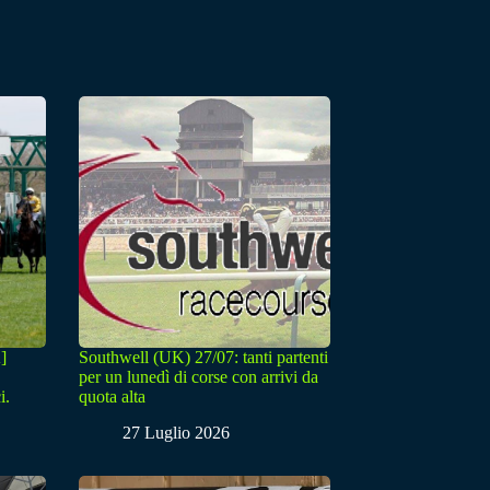
]
Southwell (UK) 27/07: tanti partenti
per un lunedì di corse con arrivi da
i.
quota alta
27 Luglio 2026