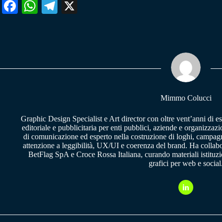
Fa
W
Te
X
ce
ha
le
bo
ts
gr
ok
A
a
pp
m
Mimmo Colucci
Graphic Design Specialist e Art director con oltre vent’anni di e
editoriale e pubblicitaria per enti pubblici, aziende e organizzazi
di comunicazione ed esperto nella costruzione di loghi, campagne
attenzione a leggibilità, UX/UI e coerenza del brand. Ha collab
BetFlag SpA e Croce Rossa Italiana, curando materiali istituzion
grafici per web e social