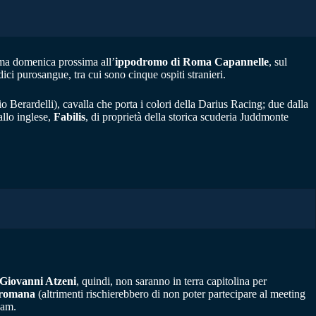
a domenica prossima all’
ippodromo di Roma Capannelle
, sul
dici purosangue, tra cui sono cinque ospiti stranieri.
io Berardelli), cavalla che porta i colori della Darius Racing; due dalla
allo inglese,
Fabilis
, di proprietà della storica scuderia Juddmonte
Giovanni Atzeni
, quindi, non saranno in terra capitolina per
a romana
(altrimenti rischierebbero di non poter partecipare al meeting
eam.