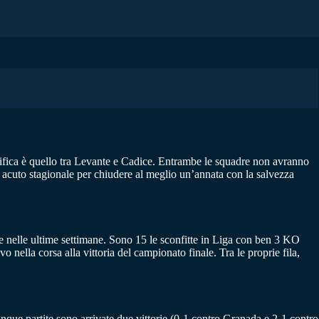
sifica è quello tra Levante e Cadice. Entrambe le squadre non avranno
mo acuto stagionale per chiudere al meglio un’annata con la salvezza
e nelle ultime settimane. Sono 15 le sconfitte in Liga con ben 3 KO
o nella corsa alla vittoria del campionato finale. Tra le proprie fila,
nque partite sono arrivate due vittorie (0-1 contro Granada e 2-1 contro