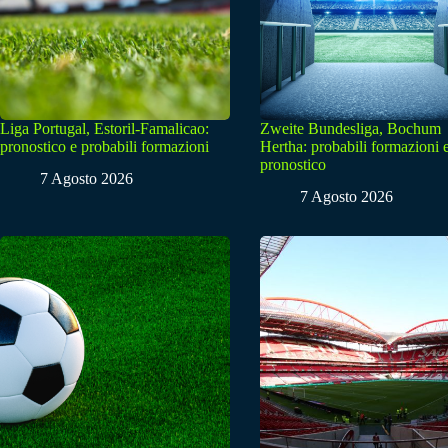
Liga Portugal, Estoril-Famalicao:
Zweite Bundesliga, Bochum
pronostico e probabili formazioni
Hertha: probabili formazioni 
pronostico
7 Agosto 2026
7 Agosto 2026