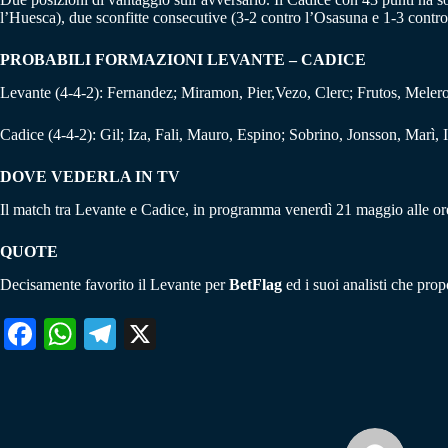
l’Huesca), due sconfitte consecutive (3-2 contro l’Osasuna e 1-3 contro l
PROBABILI FORMAZIONI LEVANTE – CADICE
Levante (4-4-2): Fernandez; Miramon, Pier,Vezo, Clerc; Frutos, Melero
Cadice (4-4-2): Gil; Iza, Fali, Mauro, Espino; Sobrino, Jonsson, Marì,
DOVE VEDERLA IN TV
Il match tra Levante e Cadice, in programma venerdì 21 maggio alle o
QUOTE
Decisamente favorito il Levante per
BetFlag
ed i suoi analisti che prop
Fa
W
Te
X
ce
ha
le
bo
ts
gr
ok
A
a