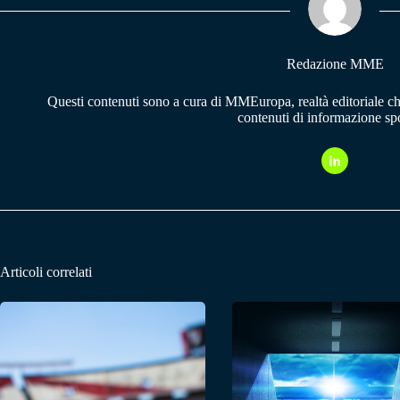
pp
m
Redazione MME
Questi contenuti sono a cura di MMEuropa, realtà editoriale c
contenuti di informazione spo
Articoli correlati