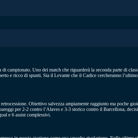
a di campionato. Uno dei match che riguarderà la seconda parte di clas
aperto e ricco di spunti. Sia il Levante che il Cadice cercheranno l’ulti
na retrocessione. Obiettivo salvezza ampiamente raggiunto ma poche gioi
pareggi per 2-2 contro l’Alaves e 3-3 storico contro il Barcellona, decisiv
oal e 6 assist complessivi.
orpreso in questa stagione come una squadra rivelazione. Nelle ultime ci