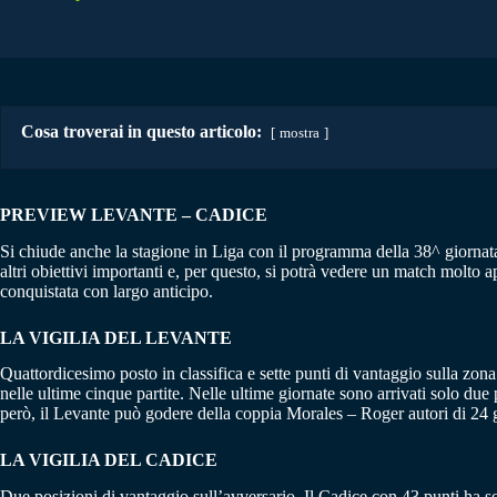
Cosa troverai in questo articolo:
mostra
PREVIEW LEVANTE – CADICE
Si chiude anche la stagione in Liga con il programma della 38^ giornat
altri obiettivi importanti e, per questo, si potrà vedere un match molto 
conquistata con largo anticipo.
LA VIGILIA DEL LEVANTE
Quattordicesimo posto in classifica e sette punti di vantaggio sulla zo
nelle ultime cinque partite. Nelle ultime giornate sono arrivati solo due 
però, il Levante può godere della coppia Morales – Roger autori di 24 g
LA VIGILIA DEL CADICE
Due posizioni di vantaggio sull’avversario. Il Cadice con 43 punti ha s