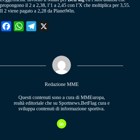
propongono il 2 a 2,38, l’1 a 2,45 con l’X che moltiplica per 3,55.
Il 2 viene pagato a 2,28 da PlanetWin.
Fa
W
Te
X
ce
ha
le
bo
ts
gr
ok
A
a
pp
m
Redazione MME
Questi contenuti sono a cura di MMEuropa,
realtà editoriale che su Sportnews.BetFlag cura e
sviluppa contenuti di informazione sportiva.