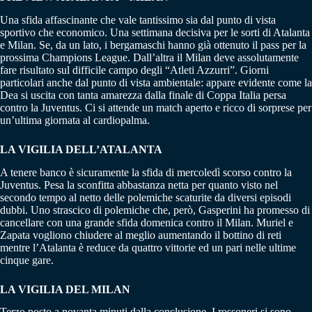
Una sfida affascinante che vale tantissimo sia dal punto di vista
sportivo che economico. Una settimana decisiva per le sorti di Atalanta
e Milan. Se, da un lato, i bergamaschi hanno già ottenuto il pass per la
prossima Champions League. Dall’altra il Milan deve assolutamente
fare risultato sul difficile campo degli “Atleti Azzurri”. Giorni
particolari anche dal punto di vista ambientale: appare evidente come la
Dea si uscita con tanta amarezza dalla finale di Coppa Italia persa
contro la Juventus. Ci si attende un match aperto e ricco di sorprese per
un’ultima giornata al cardiopalma.
LA VIGILIA DELL’ATALANTA
A tenere banco è sicuramente la sfida di mercoledì scorso contro la
Juventus. Pesa la sconfitta abbastanza netta per quanto visto nel
secondo tempo al netto delle polemiche scaturite da diversi episodi
dubbi. Uno strascico di polemiche che, però, Gasperini ha promesso di
cancellare con una grande sfida domenica contro il Milan. Muriel e
Zapata vogliono chiudere al meglio aumentando il bottino di reti
mentre l’Atalanta è reduce da quattro vittorie ed un pari nelle ultime
cinque gare.
LA VIGILIA DEL MILAN
Terzo posto a novanta minuti dalla conclusione. I rossoneri si sono