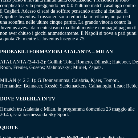
complicati la vita pareggiando per 0-0 l’ultimo match casalingo contro
il Cagliari. Adesso ci sarà da soffrire pensando anche ai risultati di
Napoli e Juventus. I rossoneri sono reduci da tre vittorie, un pari ed
una sconfitta nelle ultime cinque partite. La grande vittoria contro la
Juventus aveva dato entusiasmo ma Ibrahimovic e compagni pagano il
non aver chiuso i giochi aritmeticamente. Il Napoli si trova a pari punti
a quota 76, mentre la Juventus insegue a 75.
PROBABILI FORMAZIONI ATALANTA – MILAN
ATALANTA (3-4-1-2): Gollini; Toloi, Romero, Dijmsiti; Hateboer, De
Roon, Freuler, Gosens; Malinovskyi; Muriel, Zapata.
MILAN (4-2-3-1): G.Donnarumma; Calabria, Kjaer, Tomori,
Hernandez; Bennacer, Kessié; Saelemaekers, Calhanoglu, Leao; Rebic
DOVE VEDERLA IN TV
Il match tra Atalanta e Milan, in programma domenica 23 maggio alle
20:45, sarà trasmesso da Sky Sport.
QUOTE
Leggermente favorito il Milan per
BetFlag
ed i suoi analisti che