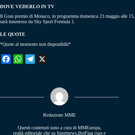
DOVE VEDERLO IN TV
Il Gran premio di Monaco, in programma domenica 23 maggio alle 15,
sarà trasmesso da Sky Sport Formula 1.
LE QUOTE
*Quote al momento non disponibilii*
Fa
W
Te
X
ce
ha
le
bo
ts
gr
ok
A
a
pp
m
Redazione MME
Questi contenuti sono a cura di MMEuropa,
realtà editoriale che su Sportnews.BetFlag cura e