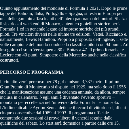
Quinto appuntamento del mondiale di Formula 1 2021. Dopo le prime
tappe del Bahrain, Italia, Portogallo e Spagna, si resta in Europa per
una delle gare più affascinanti dell’intero panorama dei motori. Si alza
il sipario sul weekend di Monaco, autentico gioiellino storico per la
Formula 1 ed in generale legato ad imprese storiche dei più grandi
piloti. Tre vincitori diversi nelle ultime tre edizioni: Vettel, Ricciardo e,
naturalmente, Lewis Hamilton. Proprio a proposito dell’inglese, il sette
volte campione del mondo conduce la classifica piloti con 94 punti. Ad
inseguirlo ci sono Verstappen a 80 e Bottas a 47. Il primo ferrarista è
Leclerc con 40 punti. Strapotere della Mercedes anche nella classifica
costruttori.
PERCORSO E PROGRAMMA
Il circuito verrà percorso per 78 giri e misura 3,337 metri. Il primo
Gran Premio di Montecarlo si disputò nel 1929, ma solo dopo il 1955
che la manifestazione assume una cadenza annuale, da allora, sempre
inclusa in calendario. Negli anni è diventato l’evento sportivo –
mondano per eccellenza nell’universo della Formula 1 e non solo.
L’indimenticabile Ayrton Senna detiene il record di vittorie: sei, di cui
cinque consecutive dal 1989 al 1993. Il programma ufficiale
comprende due sessioni di prove libere il venerdì seguite dalle
qualifiche del sabato. Lo start sarà domenica a partire dalle ore 15.