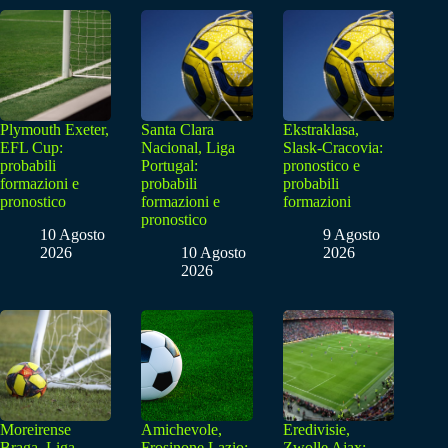
Plymouth Exeter,
Santa Clara
Ekstraklasa,
EFL Cup:
Nacional, Liga
Slask-Cracovia:
probabili
Portugal:
pronostico e
formazioni e
probabili
probabili
pronostico
formazioni e
formazioni
pronostico
10 Agosto
9 Agosto
2026
10 Agosto
2026
2026
Moreirense
Amichevole,
Eredivisie,
Braga, Liga
Frosinone Lazio:
Zwolle Ajax: