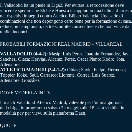
Il Valladolid ha un piede in Liga2. Per evitare la retrocessione deve
vincere e sperare che Elche e Huesca incappino in una battuta d’arresto
nei rispettivi impegni contro Atletico Bilbao Valencia. Una serie di
combinazioni che non depongono certo bene per la formazione di casa,
reduce, in campionato, da tre sconfitte consecutive e che non vince da
undici incontri.
PROBABILI FORMAZIONI REAL MADRID – VILLAREAL
VALLADOLID (4-4-2):
Masip; Luis Perez, Joaquin Fernandez, Javi
Sanchez, Olaza; Hervias, Alcaraz, Perez, Oscar Plano; Kodro, Jota.
Allenatore:
ATLETICO MADRID (3-4-1-2):
Oblak; Savic, Felipe, Hermoso;
Trippier, Koke, Saul, Carrasco; Llorente, Correa, Luis Suarez.
Allenatore: González.
DOVE VEDERLA IN TV
Il match Valladolid-Atletico Madrid, valevole per l’ultima giornata
della Liga, in programma sabato 22 maggio alle 18, sarà visibile, in
modalità pay per view, sulla piattaforma Dazn.
QUOTE