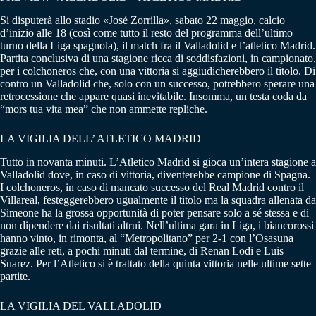
Si disputerà allo stadio «José Zorrilla», sabato 22 maggio, calcio
d’inizio alle 18 (così come tutto il resto del programma dell’ultimo
turno della Liga spagnola), il match fra il Valladolid e l’atletico Madrid.
Partita conclusiva di una stagione ricca di soddisfazioni, in campionato,
per i colchoneros che, con una vittoria si aggiudicherebbero il titolo. Di
contro un Valladolid che, solo con un successo, potrebbero sperare una
retrocessione che appare quasi inevitabile. Insomma, un testa coda da
“mors tua vita mea” che non ammette repliche.
LA VIGILIA DELL’ ATLETICO MADRID
Tutto in novanta minuti. L’Atletico Madrid si gioca un’intera stagione a
Valladolid dove, in caso di vittoria, diventerebbe campione di Spagna.
I colchoneros, in caso di mancato successo del Real Madrid contro il
Villareal, festeggerebbero ugualmente il titolo ma la squadra allenata da
Simeone ha la grossa opportunità di poter pensare solo a sé stessa e di
non dipendere dai risultati altrui. Nell’ultima gara in Liga, i biancorossi
hanno vinto, in rimonta, al “Metropolitano” per 2-1 con l’Osasuna
grazie alle reti, a pochi minuti dal termine, di Renan Lodi e Luis
Suarez. Per l’Atletico si è trattato della quinta vittoria nelle ultime sette
partite.
LA VIGILIA DEL VALLADOLID