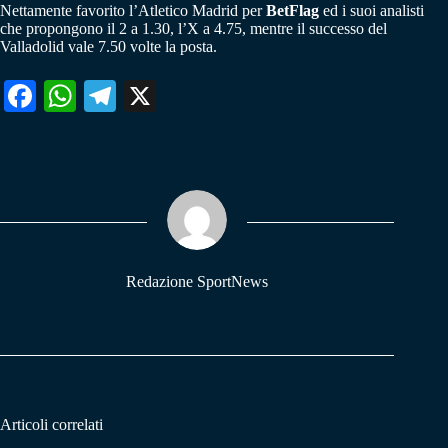
Nettamente favorito l’Atletico Madrid per
BetFlag
ed i suoi analisti
che propongono il 2 a 1.30, l’X a 4.75, mentre il successo del
Valladolid vale 7.50 volte la posta.
Fa
W
Te
X
ce
ha
le
bo
ts
gr
ok
A
a
pp
m
Redazione SportNews
Articoli correlati