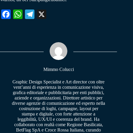
Fa
W
Te
X
ce
ha
le
bo
ts
gr
ok
A
a
pp
m
Mimmo Colucci
Graphic Design Specialist e Art director con oltre
vent’anni di esperienza in comunicazione visiva,
grafica editoriale e pubblicitaria per enti pubblici,
aziende e organizzazioni. Direttore artistico per
diverse agenzie di comunicazione ed esperto nella
costruzione di loghi, campagne, layout per
stampa e digitale, con forte attenzione a
leggibilità, UX/UI e coerenza del brand. Ha
collaborato con realtà come Regione Basilicata,
BetFlag SpA e Croce Rossa Italiana, curando