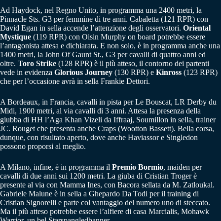
Ad Haydock, nel Regno Unito, in programma una 2400 metri, la
Pinnacle Sts. G3 per femmine di tre anni. Cabaletta (121 RPR) con
David Egan in sella accende l’attenzione degli osservatori.
Oriental
Mystique
(119 RPR) con Oisin Murphy on board potrebbe essere
l’antagonista attesa e dichiarata. E non solo, è in programma anche una
1400 metri, la John Of Gaunt St., G3 per cavalli di quattro anni ed
oltre.
Toro Strike
(128 RPR) è il più atteso, il contorno dei partenti
vede in evidenza
Glorious Journey
(130 RPR) e
Kinross
(123 RPR)
che per l’occasione avrà in sella Frankie Dettori.
A Bordeaux, in Francia, cavalli in pista per Le Bouscat, LR Derby du
Midi, 1900 metri, al via cavalli di 3 anni. Attesa la presenza della
giubba di HH l’Aga Khan Vizeli da Iffraaj, Soumillon in sella, trainer
JC. Rouget che presenta anche Craps (Wootton Bassett). Bella corsa,
dunque, con risultato aperto, dove anche Haviassor e Singledon
possono proporsi al meglio.
A Milano, infine, è in programma il
Premio Bormio
, maiden per
cavalli di due anni sui 1200 metri. La giuba di Cristian Troger è
presente al via con Mamma Ines, con Bacora sellata da M. Zatloukal.
Gabriele Malune è in sella a Ghepardo Da Todi per il training di
Cristian Signorelli e parte col vantaggio del numero uno di steccato.
Ma il più atteso potrebbe essere l’alfiere di casa Marcialis, Mohawk
Warrior, un bel Starspangledbanner.