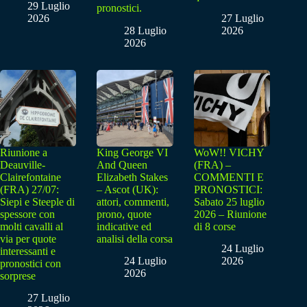
29 Luglio
pronostici.
2026
27 Luglio
28 Luglio
2026
2026
Riunione a
King George VI
WoW!! VICHY
Deauville-
And Queen
(FRA) –
Clairefontaine
Elizabeth Stakes
COMMENTI E
(FRA) 27/07:
– Ascot (UK):
PRONOSTICI:
Siepi e Steeple di
attori, commenti,
Sabato 25 luglio
spessore con
prono, quote
2026 – Riunione
molti cavalli al
indicative ed
di 8 corse
via per quote
analisi della corsa
24 Luglio
interessanti e
24 Luglio
2026
pronostici con
2026
sorprese
27 Luglio