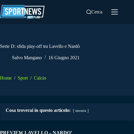
Salta
al
Cerca
contenuto
Serie D: sfida play-off tra Lavello e Nardò
Salvo Mangano
16 Giugno 2021
Home
/
Sport
/
Calcio
Cosa troverai in questo articolo:
mostra
PREVIEW LAVELLO – NARDO’