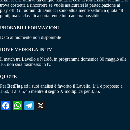
trova costretta a rincorrere se vuole assicurarsi la partecipazione ai
play-off. Gli uomini di Danucci sono attualmente settimi a quota 48
punti, ma la classifica corta rende tutto ancora possibile.
PROBABILI FORMAZIONI
Dato al momento non disponibile
DOVE VEDERLA IN TV
Il match tra Lavello e Nardò, in programma domenica 30 maggio alle
16, non sarà trasmesso in tv.
QUOTE
Per
BetFlag
ed i suoi analisti è favorito il Lavello. L’1 è proposto a
1.60, il 2 a 5,45 mentre il segno X moltiplica per 3,55.
Fa
W
Te
X
ce
ha
le
bo
ts
gr