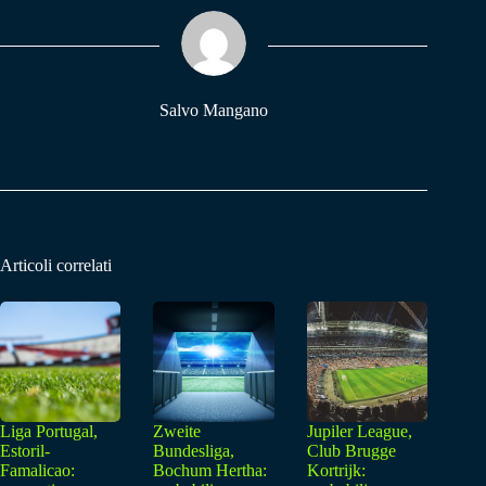
ok
A
a
pp
m
Salvo Mangano
Articoli correlati
Liga Portugal,
Zweite
Jupiler League,
Estoril-
Bundesliga,
Club Brugge
Famalicao:
Bochum Hertha:
Kortrijk: