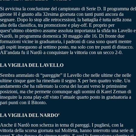
Si avvicina la conclusione del campionato di Serie D. Il programma del
girone H è giunto alla 32esima giornata con tanti punti ancora da
segnare. Dopo lo stop alle retrocessioni, la battaglia è tutta nella zona
alta della classifica, tra promozione e play-off. E proprio per
quest’ultimo obiettivo assume assoluta importanza la sfida tra Lavello e
Nardò, in programma domenica 30 maggio alle 16. Di fronte due
formazioni vicine in graduatoria, i padroni di casa sono quarti mentre
gli ospiti inseguono al settimo posto, ma solo con tre punti di distacco.
All’andata fu il Nardò a conquistare la vittoria con un secco 2-0.
LA VIGILIA DEL LAVELLO
Sembra ammalato di “pareggite” il Lavello che nelle ultime che nelle
ultime cinque gare ha rimediato il segno X per ben quattro volte. Un
andamento che ha rallentato la corsa dei lucani verso le primissime
posizioni, ma che permette comunque agli uomini di Karel Zeman di
inseguire la zona play-off visto l’attuale quarto posto in graduatoria a
pari punti con il Bitonto.
LA VIGILIA DEL NARDO’
Anche il Nardò non scherza in tema di pareggi. I pugliesi, con la
vittoria della scorsa giornata sul Molfetta, hanno interrotto una serie di
segni X che durava da cinque partita. E così la formazione salentina si