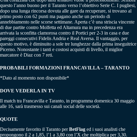
questo l’anno buono per il Taranto verso l’obiettivo Serie C. I pugliesi,
dopo una lunga rincorsa dovuta alle gare da recuperare, si trovano al
primo posto con 62 punti ma pagano anche un periodo di
annebbiamento nelle scorse settimane. Aperta c’è una striscia vincente
di due partite contro Molfetta ed Altamura ma in precedenza era
arrivata la sconfitta clamorosa contro il Portici per 2-3 in casa e due
pareggi consecutivi Fidelis Andria e Real Aversa. Il vantaggio, per
questo motivo, è diminuito a sole tre lunghezze dalla prima inseguitrice
Picerno. Nonostante i tanti e costosi acquisti di livello, il miglior
marcatore è Diaz con 7 reti.
PROBABILI FORMAZIONI FRANCAVILLA – TARANTO
*Dato al momento non disponibile*
DOVE VEDERLA IN TV
Il match tra Francavilla e Taranto, in programma domenica 30 maggio
alle 16, sarà trasmesso sui canali social delle società.
QUOTE
Decisamente favorito il Taranto per
BetFlag
ed i suoi analisti che
propongono il 2 a 1,85, l’1 a 3,80 con l’X che moltiplica per 3,30.