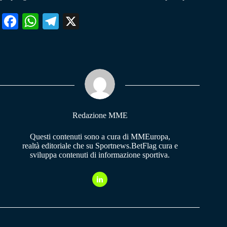
Fa
W
Te
X
ce
ha
le
bo
ts
gr
ok
A
a
pp
m
Redazione MME
Questi contenuti sono a cura di MMEuropa,
realtà editoriale che su Sportnews.BetFlag cura e
sviluppa contenuti di informazione sportiva.