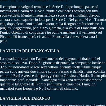
Il campionato volge al termine e la Serie D, dopo lunghe pause ed
interruzioni a causa del Covid, punta a chiudere i battenti con tutti i
suoii verdetti. Mentre in zona salvezza sono stati annullati i playout,
ancora ci sono squadre in lotta per la Serie C. Nel girone H è il Taranto
che, dopo alcuni anni andati a vuoto, culla il sogno professionismo. I
pugliesi viaggeranno, per la 32^ giornata, alla volta di Francavilla con
l’unico obiettivo di conquistare tre punti e mantenere il vantaggio sul
Picerno. Di fronte, però, ci sarà un Francavilla che venderà cara la
pelle.
LA VIGILIA DEL FRANCAVILLA
La squadra di casa, con l’annullamento dei playout, ha tirato un bel
sospiro di sollievo. Dopo 31 giornate disputate, la compagine locale ha
32 punti nonostante le sole sette vittorie ottenute. nelle ultime cinque
partite sono arrivate due vittorie contro Fasano e Brindisi, una sconfitta
contro il Real Aversa e due pareggi contro Gravina e Nardò. Il dato più
importante, però, riguarda il vantaggio sulla zona retrocessione: sono
quattro le lunghezze dal Portici penultima in classifica. I migliori
marcatori sono Leonetti e Nolè con sei reti ciascuno.
LA VIGILIA DEL TARANTO
Una corazzata che dopo tanti tentativi vuole il professionismo. Sembra