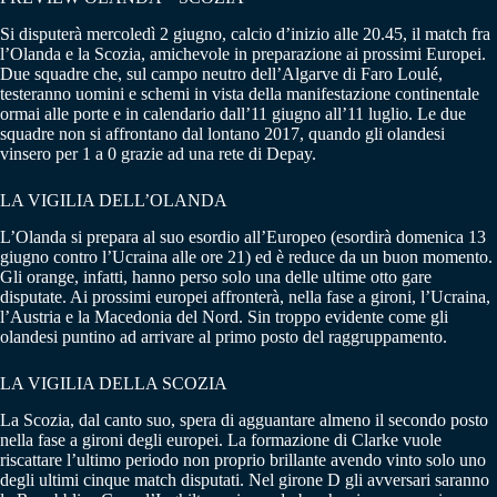
Si disputerà mercoledì 2 giugno, calcio d’inizio alle 20.45, il match fra
l’Olanda e la Scozia, amichevole in preparazione ai prossimi Europei.
Due squadre che, sul campo neutro dell’Algarve di Faro Loulé,
testeranno uomini e schemi in vista della manifestazione continentale
ormai alle porte e in calendario dall’11 giugno all’11 luglio. Le due
squadre non si affrontano dal lontano 2017, quando gli olandesi
vinsero per 1 a 0 grazie ad una rete di Depay.
LA VIGILIA DELL’OLANDA
L’Olanda si prepara al suo esordio all’Europeo (esordirà domenica 13
giugno contro l’Ucraina alle ore 21) ed è reduce da un buon momento.
Gli orange, infatti, hanno perso solo una delle ultime otto gare
disputate. Ai prossimi europei affronterà, nella fase a gironi, l’Ucraina,
l’Austria e la Macedonia del Nord. Sin troppo evidente come gli
olandesi puntino ad arrivare al primo posto del raggruppamento.
LA VIGILIA DELLA SCOZIA
La Scozia, dal canto suo, spera di agguantare almeno il secondo posto
nella fase a gironi degli europei. La formazione di Clarke vuole
riscattare l’ultimo periodo non proprio brillante avendo vinto solo uno
degli ultimi cinque match disputati. Nel girone D gli avversari saranno