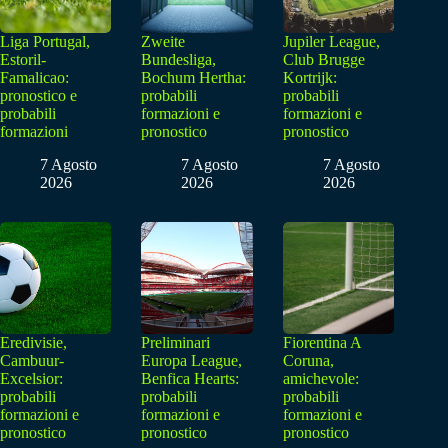
Liga Portugal,
Zweite
Jupiler League,
Estoril-
Bundesliga,
Club Brugge
Famalicao:
Bochum Hertha:
Kortrijk:
pronostico e
probabili
probabili
probabili
formazioni e
formazioni e
formazioni
pronostico
pronostico
7 Agosto
7 Agosto
7 Agosto
2026
2026
2026
Eredivisie,
Preliminari
Fiorentina A
Cambuur-
Europa League,
Coruna,
Excelsior:
Benfica Hearts:
amichevole:
probabili
probabili
probabili
formazioni e
formazioni e
formazioni e
pronostico
pronostico
pronostico