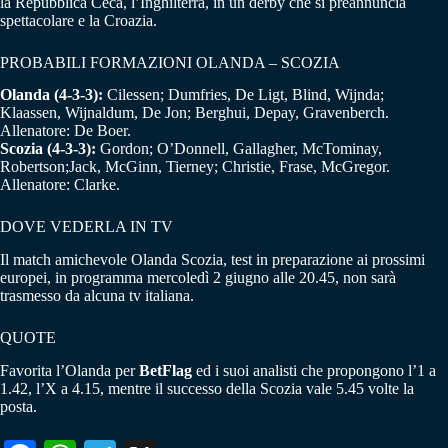
la Repubblica Ceca, l’Inghilterra, in un derby che si preannuncia
spettacolare e la Croazia.
PROBABILI FORMAZIONI OLANDA – SCOZIA
Olanda (4-3-3):
Cilessen; Dumfries, De Ligt, Blind, Wijnda;
Klaassen, Wijnaldum, De Jon; Berghui, Depay, Gravenberch.
Allenatore: De Boer.
Scozia (4-3-3):
Gordon; O’Donnell, Gallagher, McTominay,
Robertson;Jack, McGinn, Tierney; Christie, Frase, McGregor.
Allenatore: Clarke.
DOVE VEDERLA IN TV
Il match amichevole Olanda Scozia, test in preparazione ai prossimi
europei, in programma mercoledì 2 giugno alle 20.45, non sarà
trasmesso da alcuna tv italiana.
QUOTE
Favorita l’Olanda per
BetFlag
ed i suoi analisti che propongono l’1 a
1.42, l’X a 4.15, mentre il successo della Scozia vale 5.45 volte la
posta.