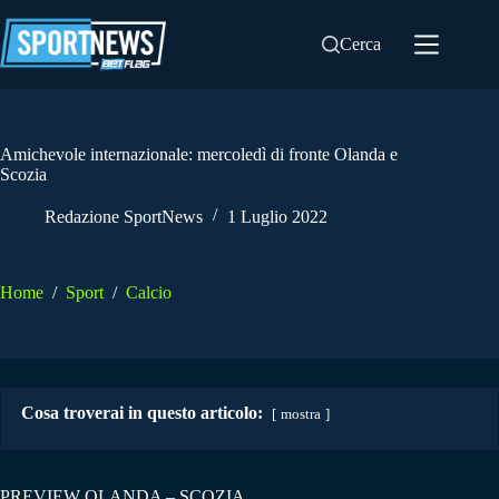
Salta
al
Cerca
contenuto
Amichevole internazionale: mercoledì di fronte Olanda e
Scozia
Redazione SportNews
1 Luglio 2022
Home
/
Sport
/
Calcio
Cosa troverai in questo articolo:
mostra
PREVIEW OLANDA – SCOZIA