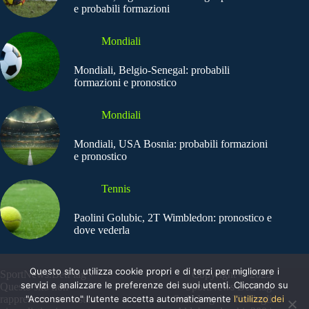
e probabili formazioni
Mondiali
Mondiali, Belgio-Senegal: probabili
formazioni e pronostico
Mondiali
Mondiali, USA Bosnia: probabili formazioni
e pronostico
Tennis
Paolini Golubic, 2T Wimbledon: pronostico e
dove vederla
Questo sito utilizza cookie propri e di terzi per migliorare i
SportNews.BetFlag -
Copyright © 2025
servizi e analizzare le preferenze dei suoi utenti. Cliccando su
Questo sito non
SportNews BetFlag
"Acconsento" l'utente accetta automaticamente
l'utilizzo dei
rappresenta una testata
Sede Legale: Via degli