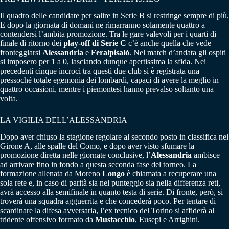
Il quadro delle candidate per salire in Serie B si restringe sempre di più.
E dopo la giornata di domani ne rimarranno solamente quattro a
contendersi l’ambita promozione. Tra le gare valevoli per i quarti di
finale di ritorno dei
play-off di Serie C
c’è anche quella che vede
fronteggiarsi
Alessandria
e
Feralpisalò
. Nel match d’andata gli ospiti
si imposero per 1 a 0, lasciando dunque apertissima la sfida. Nei
precedenti cinque incroci tra questi due club si è registrata una
pressoché totale egemonia dei lombardi, capaci di avere la meglio in
quattro occasioni, mentre i piemontesi hanno prevalso soltanto una
volta.
LA VIGILIA DELL’ALESSANDRIA
Dopo aver chiuso la stagione regolare al secondo posto in classifica nel
Girone A, alle spalle del Como, e dopo aver visto sfumare la
promozione diretta nelle giornate conclusive, l’
Alessandria
ambisce
ad arrivare fino in fondo a questa seconda fase del torneo. La
formazione allenata da Moreno
Longo
è chiamata a recuperare una
sola rete e, in caso di parità sia nel punteggio sia nella differenza reti,
avrà accesso alla semifinale in quanto testa di serie. Di fronte, però, si
troverà una squadra agguerrita e che concederà poco. Per tentare di
scardinare la difesa avversaria, l’ex tecnico del Torino si affiderà al
tridente offensivo formato da
Mustacchio
, Eusepi e Arrighini.