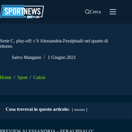
Salta
al
Cerca
contenuto
Serie C, play-off: c’è Alessandria-Feralpisalò nel quarto di
ritorno
Salvo Mangano
1 Giugno 2021
Home
/
Sport
/
Calcio
Cosa troverai in questo articolo:
mostra
PREVIEW ALESSANDRIA – FERALPISALO’