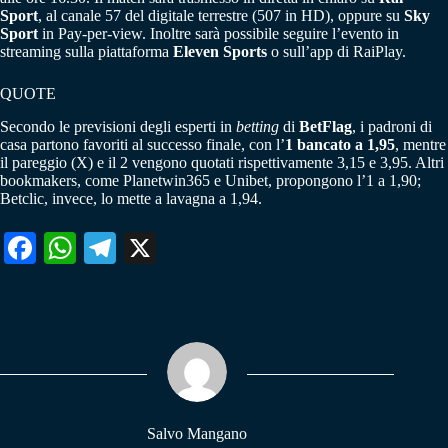
Sport
, al canale 57 del digitale terrestre (507 in HD), oppure su
Sky
Sport
in Pay-per-view. Inoltre sarà possibile seguire l’evento in
streaming sulla piattaforma
Eleven Sports
o sull’app di RaiPlay.
QUOTE
Secondo le previsioni degli esperti in
betting
di
BetFlag
, i padroni di
casa partono favoriti al successo finale, con l’
1 bancato a 1,95
, mentre
il pareggio (X) e il 2 vengono quotati rispettivamente 3,15 e 3,95. Altri
bookmakers, come Planetwin365 e Unibet, propongono l’1 a 1,90;
Betclic, invece, lo mette a lavagna a 1,94.
Fa
W
Te
X
ce
ha
le
bo
ts
gr
ok
A
a
pp
m
Salvo Mangano