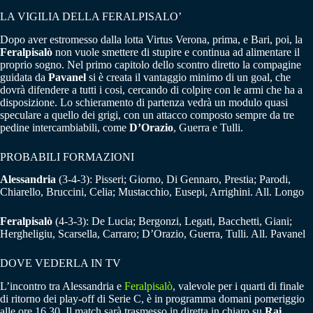
LA VIGILIA DELLA FERALPISALO’
Dopo aver estromesso dalla lotta Virtus Verona, prima, e Bari, poi, la
Feralpisalò
non vuole smettere di stupire e continua ad alimentare il
proprio sogno. Nel primo capitolo dello scontro diretto la compagine
guidata da
Pavanel
si è creata il vantaggio minimo di un goal, che
dovrà difendere a tutti i cosi, cercando di colpire con le armi che ha a
disposizione. Lo schieramento di partenza vedrà un modulo quasi
speculare a quello dei grigi, con un attacco composto sempre da tre
pedine intercambiabili, come
D’Orazio
, Guerra e Tulli.
PROBABILI FORMAZIONI
Alessandria
(3-4-3): Pisseri; Giorno, Di Gennaro, Prestia; Parodi,
Chiarello, Bruccini, Celia; Mustacchio, Eusepi, Arrighini. All. Longo
Feralpisalò
(4-3-3): De Lucia; Bergonzi, Legati, Bacchetti, Giani;
Hergheligiu, Scarsella, Carraro; D’Orazio, Guerra, Tulli. All. Pavanel
DOVE VEDERLA IN TV
L’incontro tra Alessandria e
Feralpisalò
, valevole per i quarti di finale
di ritorno dei play-off di Serie C, è in programma domani pomeriggio
alle ore 16.30. Il match sarà trasmesso in diretta in chiaro su
Rai