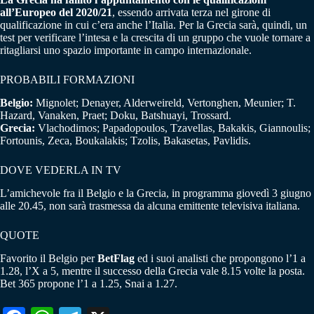
all’Europeo del 2020/21
, essendo arrivata terza nel girone di
qualificazione in cui c’era anche l’Italia. Per la Grecia sarà, quindi, un
test per verificare l’intesa e la crescita di un gruppo che vuole tornare a
ritagliarsi uno spazio importante in campo internazionale.
PROBABILI FORMAZIONI
Belgio:
Mignolet; Denayer, Alderweireld, Vertonghen, Meunier; T.
Hazard, Vanaken, Praet; Doku, Batshuayi, Trossard.
Grecia:
Vlachodimos; Papadopoulos, Tzavellas, Bakakis, Giannoulis;
Fortounis, Zeca, Boukalakis; Tzolis, Bakasetas, Pavlidis.
DOVE VEDERLA IN TV
L’amichevole fra il Belgio e la Grecia, in programma giovedì 3 giugno
alle 20.45, non sarà trasmessa da alcuna emittente televisiva italiana.
QUOTE
Favorito il Belgio per
BetFlag
ed i suoi analisti che propongono l’1 a
1.28, l’X a 5, mentre il successo della Grecia vale 8.15 volte la posta.
Bet 365 propone l’1 a 1.25, Snai a 1.27.