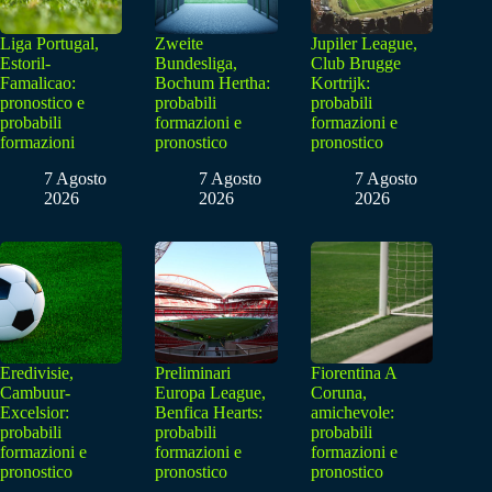
Liga Portugal,
Zweite
Jupiler League,
Estoril-
Bundesliga,
Club Brugge
Famalicao:
Bochum Hertha:
Kortrijk:
pronostico e
probabili
probabili
probabili
formazioni e
formazioni e
formazioni
pronostico
pronostico
7 Agosto
7 Agosto
7 Agosto
2026
2026
2026
Eredivisie,
Preliminari
Fiorentina A
Cambuur-
Europa League,
Coruna,
Excelsior:
Benfica Hearts:
amichevole:
probabili
probabili
probabili
formazioni e
formazioni e
formazioni e
pronostico
pronostico
pronostico