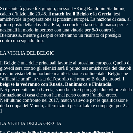
Si disputerà giovedì 3 giugno, presso il «King Baudouin Stadium»,
calcio d’inizio alle 20.45,
il match fra il Belgio e la Grecia
, test
amichevole in preparazione ai prossimi europei. La nazione di casa, al
primo posto della classifica Fifa, ha concluso la sosta di marzo per le
nazionali in modo imperioso con una vittoria per 8-0 contro la
Bielorussia, mentre gli ospiti cercheranno un risultato di prestigio
contro una squadra top.
LA VIGILIA DEL BELGIO
Il Belgio è una delle principali favorite al prossimo europeo. Quello di
giovedì sera contro gli ellenici sarà il primo test amichevole dei diavoli
rossi in vista dell’importante manifestazione continentale. Belgio che
“affilerà le armi” in vista dell’esordio nel gruppo B degli europei.
I
belgi se la vedranno con Russia, Danimarca e Finlandia.
Nei precedenti con la Grecia, sono ben tre i pareggi e due vittorie della
formazione di casa che non ha mai perso contro l’undici greco.
Nell’ultimo confronto nel 2017, match valevole per le qualificazione
della coppa del Mondo, affermazioni per Lukaku e compagni per 2 a
1.
LA VIGILIA DELLA GRECIA
La Grecia ha fallito l’appuntamento con le qualificazioni