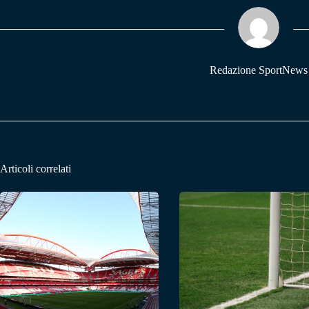
ok
A
a
pp
m
Redazione SportNews
Articoli correlati