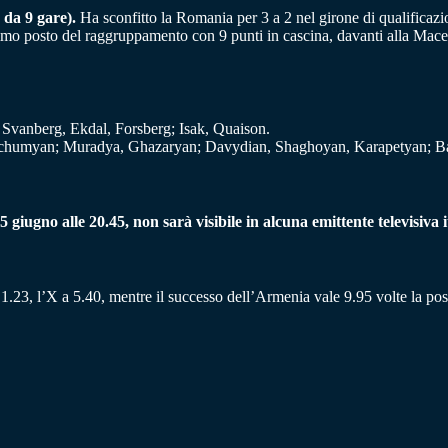
 da 9 gare).
Ha sconfitto la Romania per 3 a 2 nel girone di qualificaz
imo posto del raggruppamento con 9 punti in cascina, davanti alla Maced
, Svanberg, Ekdal, Forsberg; Isak, Quaison.
achumyan; Muradya, Ghazaryan; Davydian, Shaghoyan, Karapetyan; 
iugno alle 20.45, non sarà visibile in alcuna emittente televisiva i
1.23, l’X a 5.40, mentre il successo dell’Armenia vale 9.95 volte la pos