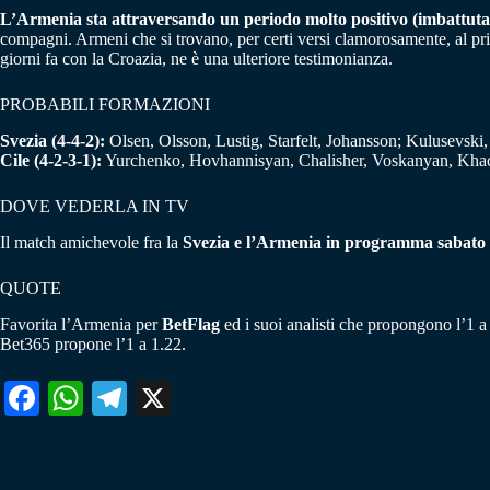
L’Armenia sta attraversando un periodo molto positivo (imbattuta
compagni. Armeni che si trovano, per certi versi clamorosamente, al pr
giorni fa con la Croazia, ne è una ulteriore testimonianza.
PROBABILI FORMAZIONI
Svezia (4-4-2):
Olsen, Olsson, Lustig, Starfelt, Johansson; Kulusevski
Cile (4-2-3-1):
Yurchenko, Hovhannisyan, Chalisher, Voskanyan, Kh
DOVE VEDERLA IN TV
Il match amichevole fra la
Svezia e l’Armenia in programma sabato 5 g
QUOTE
Favorita l’Armenia per
BetFlag
ed i suoi analisti che propongono l’1 a 
Bet365 propone l’1 a 1.22.
Fa
W
Te
X
ce
ha
le
bo
ts
gr